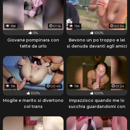
15K
01:16
13K
00:34
0%
100%
Giovane pompinara con
Bevono un po troppo e lei
tette da urlo
si denuda davanti agli amici
11K
00:49
11K
01:24
100%
100%
Moglie e marito si divertono
Impazzisco quando me lo
col trans
succhia guardandomi con
quegli occhi