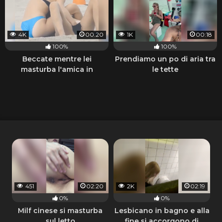
4K
00:20
1K
00:18
100%
100%
Beccate mentre lei
Prendiamo un po di aria tra
masturba l'amica in
le tette
spiaggia
451
02:20
2K
02:19
0%
0%
Milf cinese si masturba
Lesbicano in bagno e alla
sul letto
fine si accorgono di