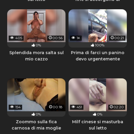
essere riprese
405
00:56
1K
00:21
0%
100%
Splendida mora salta sul
Prima di farci un panino
mio cazzo
devo urgentemente
sborrarti in faccia
154
00:18
451
02:20
0%
0%
Zoommo sulla fica
Milf cinese si masturba
carnosa di mia moglie
sul letto