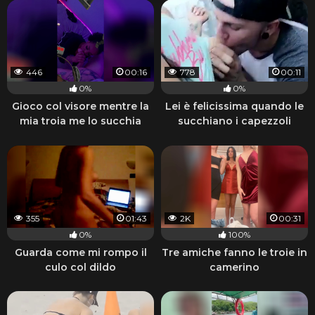
446
00:16
778
00:11
0%
0%
Gioco col visore mentre la
Lei è felicissima quando le
mia troia me lo succhia
succhiano i capezzoli
355
01:43
2K
00:31
0%
100%
Guarda come mi rompo il
Tre amiche fanno le troie in
culo col dildo
camerino