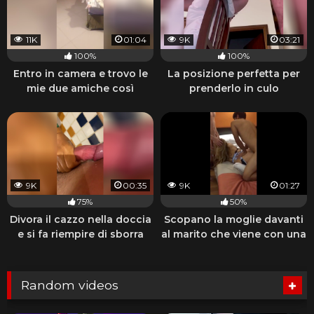
11K
01:04
9K
03:21
100%
100%
Entro in camera e trovo le
La posizione perfetta per
mie due amiche così
prenderlo in culo
9K
00:35
9K
01:27
75%
50%
Divora il cazzo nella doccia
Scopano la moglie davanti
e si fa riempire di sborra
al marito che viene con una
sega
Random videos