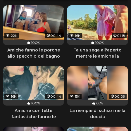
22K
00:44
16K
01:18
100%
100%
Amiche fanno le porche
Fa una sega all'aperto
allo specchio del bagno
mentre le amiche la
guardano
16K
00:44
15K
00:09
100%
66%
Amiche con tette
La riempie di schizzi nella
fantastiche fanno le
doccia
porche lesbiche e fumano