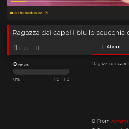
play-lustgoddess.com
Ragazza dai capelli blu lo scucchia
About
Like
0
Ragazza dai capell
views
0%
0
0
From:
Amatori