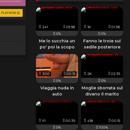
PLAY NOW
241
05:58
1K
01:38
0%
0%
Me lo succhia un
Fanno le troie sul
po' poi la scopo
sedile posteriore
mentre si prova un
del taxi
costume
300
00:15
2K
02:35
0%
0%
Viaggia nuda in
Moglie sborrata sul
auto
divano Il marito
spalma lo sperma
91
00:35
418
00:15
0%
100%