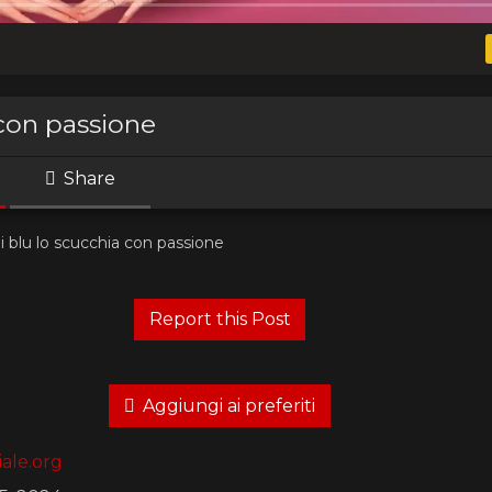
 con passione
Share
i blu lo scucchia con passione
Aggiungi ai preferiti
ale.org