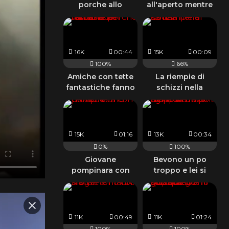
porche allo
all'aperto mentre
specchio del
le amiche la
bagno
guardano
16K
00:44
15K
00:09
100%
66%
Amiche con tette
La riempie di
fantastiche fanno
schizzi nella
le porche lesbiche
doccia
e fumano
15K
01:16
13K
00:34
0%
100%
Giovane
Bevono un po
pompinara con
troppo e lei si
tette da urlo
denuda davanti
agli amici
11K
00:49
11K
01:24
100%
100%