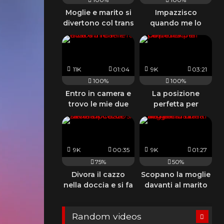
Moglie e marito si
Impazzisco
divertono col trans
quando me lo
succhia
guardandomi con
quegli occhi
11K
01:04
9K
03:21
100%
100%
Entro in camera e
La posizione
trovo le mie due
perfetta per
amiche così
prenderlo in culo
9K
00:35
9K
01:27
75%
50%
Divora il cazzo
Scopano la moglie
nella doccia e si fa
davanti al marito
riempire di sborra
che viene con una
sega
Random videos