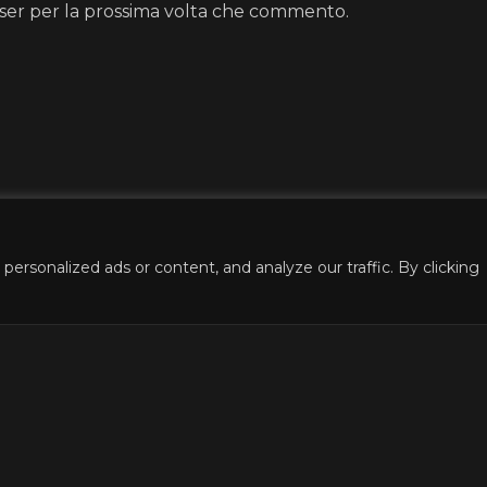
wser per la prossima volta che commento.
rsonalized ads or content, and analyze our traffic. By clicking
o life
Turn Your Fantasies into
Explore vario
Reality on GirlfriendGPT
Characters
Girlfriend