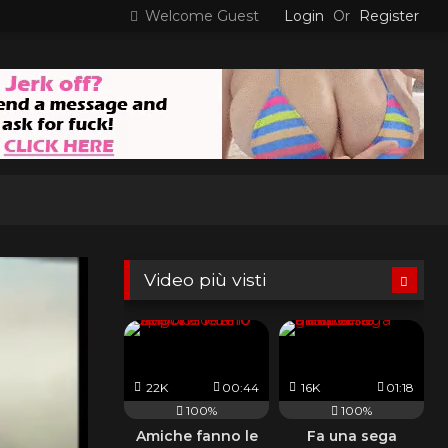
Welcome Guest
Login
Or
Register
Video più visti
22K
00:44
16K
01:18
100%
100%
Amiche fanno le
Fa una sega