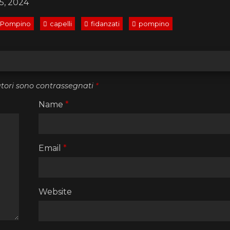
5, 2024
Pompino
capelli
fidanzati
pompino
atori sono contrassegnati
*
Name
*
Email
*
Website