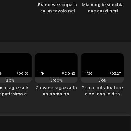
Francese scopata
Mia moglie succhia
su un tavolo nel
due cazzi neri
parco
durante la finale
dell'europeo
9
00:58
1K
00:45
150
03:27
0%
100%
0%
mia ragazza è
Giovane ragazza fa
Prima col vibratore
apatissima e
un pompino
e poi con le dita
ela massaggio