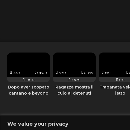
449
01:00
970
00:15
682
100%
100%
0%
Dopo aver scopato
Ragazza mostra il
Trapanata vel
cantano e bevono
culo ai detenuti
letto
sul letto
dalla strada
We value your privacy