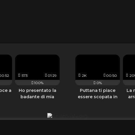
00:52
573
01:29
2K
00:50
20
100%
0%
oce a
Ho presentato la
Puttana ti piace
La 
badante di mia
essere scopata in
arr
madre al mio amico
due
gli
18 USC 2257 Statement
Regole