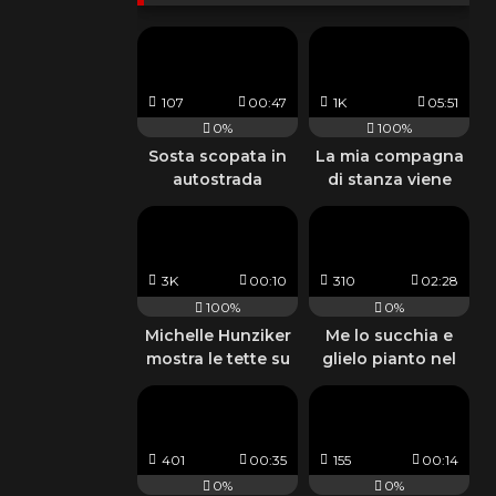
107
00:47
1K
05:51
0%
100%
Sosta scopata in
La mia compagna
autostrada
di stanza viene
sfondata da un
cazzo nero
3K
00:10
310
02:28
100%
0%
Michelle Hunziker
Me lo succhia e
mostra le tette su
glielo pianto nel
instagram
culo
401
00:35
155
00:14
0%
0%