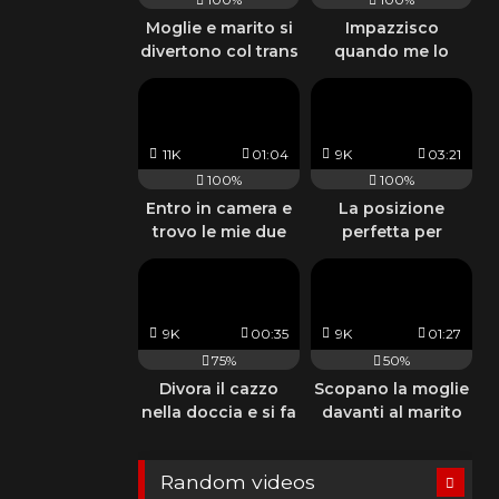
Moglie e marito si
Impazzisco
divertono col trans
quando me lo
succhia
guardandomi con
quegli occhi
11K
01:04
9K
03:21
100%
100%
Entro in camera e
La posizione
trovo le mie due
perfetta per
amiche così
prenderlo in culo
9K
00:35
9K
01:27
75%
50%
Divora il cazzo
Scopano la moglie
nella doccia e si fa
davanti al marito
riempire di sborra
che viene con una
sega
Random videos