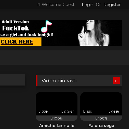
Welcome Guest
Login
Or
Register
Video più visti
22K
00:44
16K
01:18
100%
100%
Amiche fanno le
Fa una sega