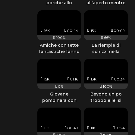
porche allo
all'aperto mentre
specchio del
le amiche la
bagno
guardano
16K
00:44
15K
00:09
100%
66%
Amiche con tette
La riempie di
fantastiche fanno
schizzi nella
le porche lesbiche
doccia
e fumano
15K
01:16
13K
00:34
0%
100%
Giovane
Bevono un po
pompinara con
troppo e lei si
tette da urlo
denuda davanti
agli amici
11K
00:49
11K
01:24
100%
100%