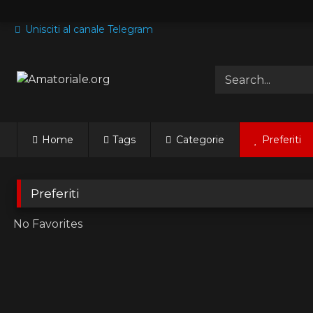
Skip
to
Unisciti al canale Telegram
content
Home
Tags
Categorie
Preferiti
Preferiti
No Favorites