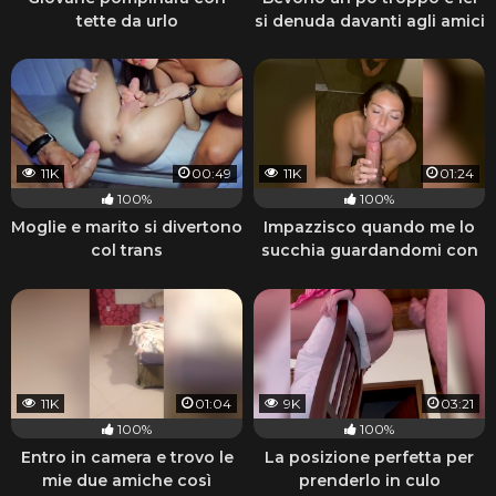
tette da urlo
si denuda davanti agli amici
11K
00:49
11K
01:24
100%
100%
Moglie e marito si divertono
Impazzisco quando me lo
col trans
succhia guardandomi con
quegli occhi
11K
01:04
9K
03:21
100%
100%
Entro in camera e trovo le
La posizione perfetta per
mie due amiche così
prenderlo in culo