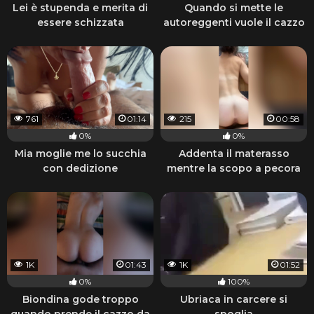
Lei è stupenda e merita di
Quando si mette le
essere schizzata
autoreggenti vuole il cazzo
761
01:14
215
00:58
0%
0%
Mia moglie me lo succhia
Addenta il materasso
con dedizione
mentre la scopo a pecora
1K
01:43
1K
01:52
0%
100%
Biondina gode troppo
Ubriaca in carcere si
quando prende il cazzo da
spoglia