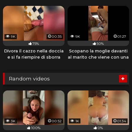
9K
00:35
9K
01:27
75%
50%
Divora il cazzo nella doccia
Scopano la moglie davanti
e si fa riempire di sborra
al marito che viene con una
sega
Random videos
3K
00:52
1K
01:34
100%
0%