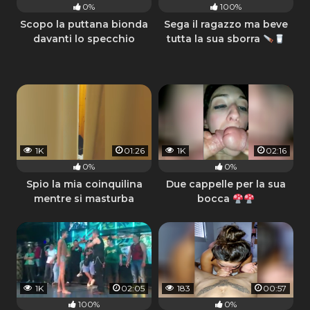
0%
100%
Scopo la puttana bionda
Sega il ragazzo ma beve
davanti lo specchio
tutta la sua sborra
1K
01:26
1K
02:16
0%
0%
Spio la mia coinquilina
Due cappelle per la sua
mentre si masturba
bocca
1K
02:05
183
00:57
100%
0%