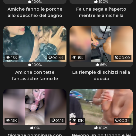
100%
100%
Amiche fanno le porche
Fa una sega all'aperto
allo specchio del bagno
mentre le amiche la
guardano
16K
00:44
15K
00:09
100%
66%
Amiche con tette
La riempie di schizzi nella
fantastiche fanno le
doccia
porche lesbiche e fumano
15K
01:16
13K
00:34
0%
100%
Giovane pompinara con
Bevono un po troppo e lei