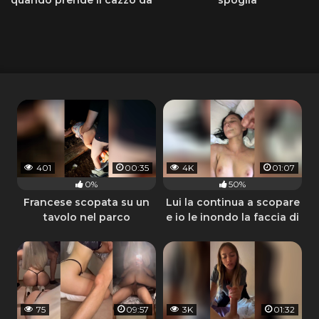
dietro
401
00:35
4K
01:07
0%
50%
Francese scopata su un
Lui la continua a scopare
tavolo nel parco
e io le inondo la faccia di
sperma
75
09:57
3K
01:32