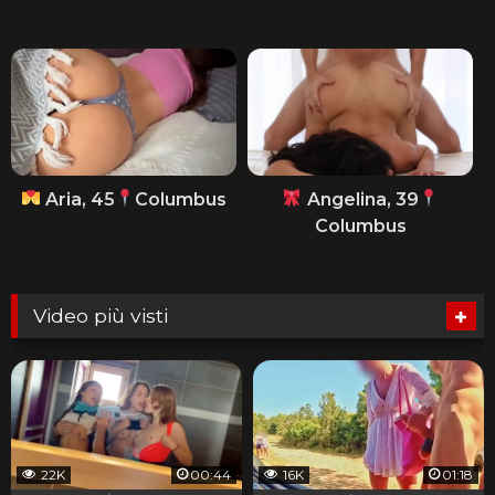
Aria, 45
Columbus
Angelina, 39
Columbus
Video più visti
22K
00:44
16K
01:18