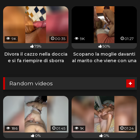
9K
00:35
9K
01:27
75%
50%
Divora il cazzo nella doccia
Scopano la moglie davanti
e si fa riempire di sborra
al marito che viene con una
sega
Random videos
186
01:45
1K
01:24
0%
0%