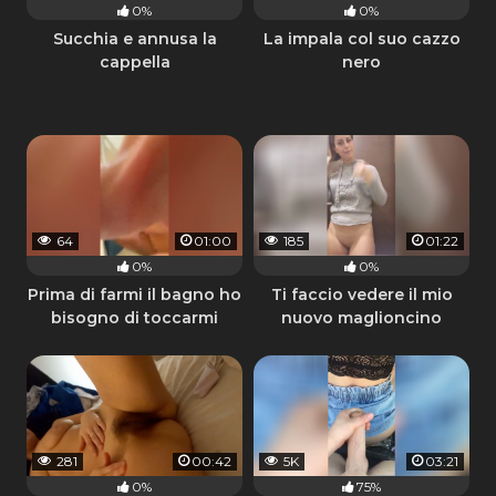
0%
0%
Succhia e annusa la
La impala col suo cazzo
cappella
nero
64
01:00
185
01:22
0%
0%
Prima di farmi il bagno ho
Ti faccio vedere il mio
bisogno di toccarmi
nuovo maglioncino
281
00:42
5K
03:21
0%
75%