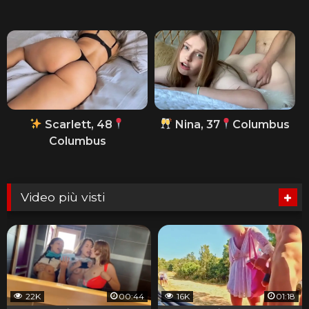
Scarlett, 48
Nina, 37
Columbus
Columbus
Video più visti
22K
00:44
16K
01:18