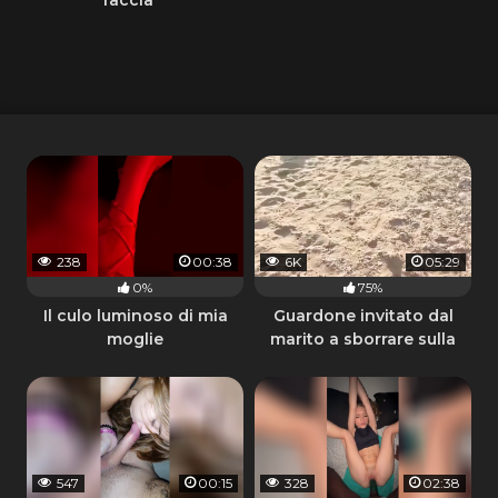
238
00:38
6K
05:29
0%
75%
Il culo luminoso di mia
Guardone invitato dal
moglie
marito a sborrare sulla
moglie
547
00:15
328
02:38