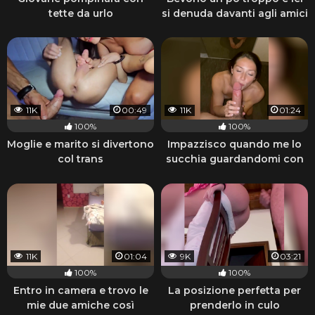
tette da urlo
si denuda davanti agli amici
11K
00:49
11K
01:24
100%
100%
Moglie e marito si divertono
Impazzisco quando me lo
col trans
succhia guardandomi con
quegli occhi
11K
01:04
9K
03:21
100%
100%
Entro in camera e trovo le
La posizione perfetta per
mie due amiche così
prenderlo in culo