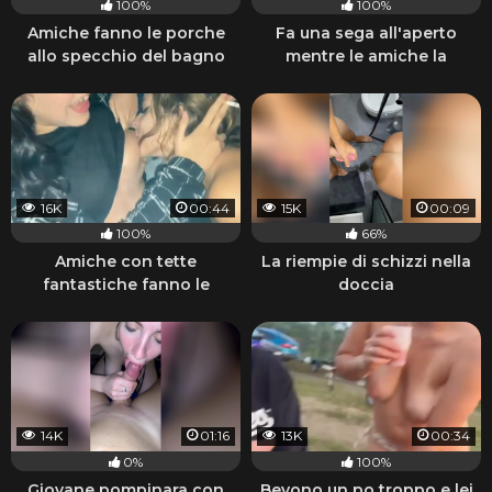
100%
100%
Amiche fanno le porche
Fa una sega all'aperto
allo specchio del bagno
mentre le amiche la
guardano
16K
00:44
15K
00:09
100%
66%
Amiche con tette
La riempie di schizzi nella
fantastiche fanno le
doccia
porche lesbiche e fumano
14K
01:16
13K
00:34
0%
100%
Giovane pompinara con
Bevono un po troppo e lei