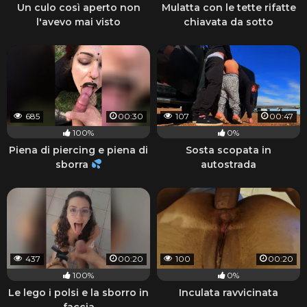
Un culo così aperto non
Mulatta con le tette rifatte
l'avevo mai visto
chiavata da sotto
685
00:30
107
00:47
100%
0%
Piena di piercing e piena di
Sosta scopata in
sborra
autostrada
437
00:20
100
00:20
100%
0%
Le lego i polsi e la sborro in
Inculata ravvicinata
faccia