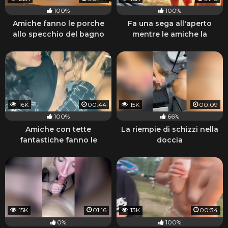
100%
100%
Amiche fanno le porche
Fa una sega all'aperto
allo specchio del bagno
mentre le amiche la
guardano
16K
00:44
15K
00:09
100%
66%
Amiche con tette
La riempie di schizzi nella
fantastiche fanno le
doccia
porche lesbiche e fumano
15K
01:16
13K
00:34
0%
100%