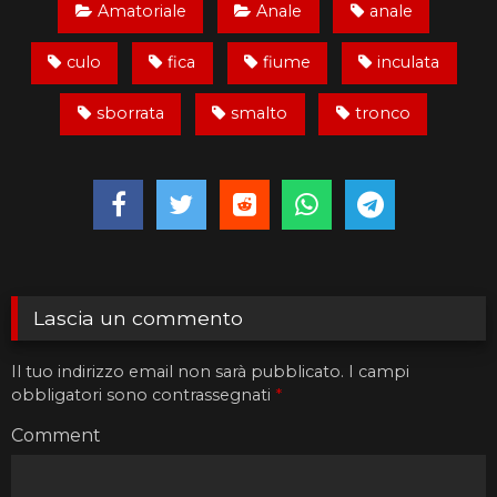
Amatoriale
Anale
anale
culo
fica
fiume
inculata
sborrata
smalto
tronco
Lascia un commento
Il tuo indirizzo email non sarà pubblicato.
I campi
obbligatori sono contrassegnati
*
Comment