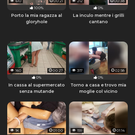
610
00:21
212
00:38
100%
0%
Porto la mia ragazza al
La inculo mentre i grilli
gloryhole
cantano
160
00:27
317
02:58
0%
0%
In cassa al supermercato
Torno a casa e trovo mia
senza mutande
moglie col vicino
1K
01:00
159
01:14