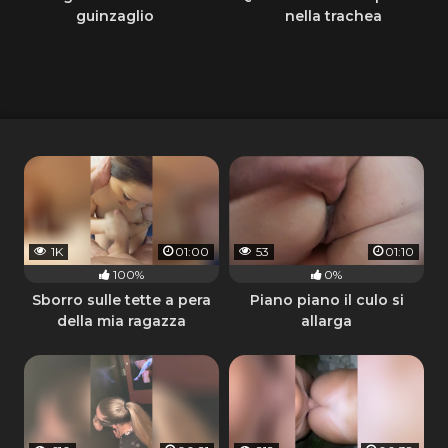
guinzaglio
nella trachea
1K
01:00
53
01:10
100%
0%
Sborro sulle tette a pera
Piano piano il culo si
della mia ragazza
allarga