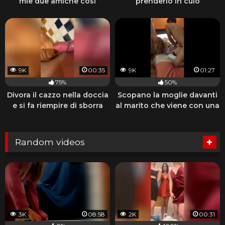
mie due amiche così
prenderlo in culo
9K
00:35
9K
01:27
75%
50%
Divora il cazzo nella doccia
Scopano la moglie davanti
e si fa riempire di sborra
al marito che viene con una
sega
Random videos
3K
08:58
2K
00:31