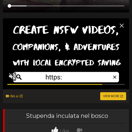
rfab.ai
VIEW MORE
Stupenda inculata nel bosco
Like