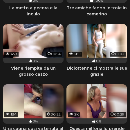
0%
100%
La metto a pecora e la
Tre amiche fanno le troie in
inculo
camerino
458
00:14
289
01:03
0%
0%
Viene riempita da un
Diciottenne ci mostra le sue
grosso cazzo
grazie
184
00:22
2K
00:29
0%
0%
Una cagna così va tenuta al
Questa milfona lo prende