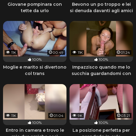
Giovane pompinara con
Bevono un po troppo e lei
tette da urlo
si denuda davanti agli amici
11K
00:49
11K
01:24
100%
100%
Moglie e marito si divertono
Impazzisco quando me lo
col trans
succhia guardandomi con
quegli occhi
11K
01:04
9K
03:21
100%
100%
Entro in camera e trovo le
La posizione perfetta per