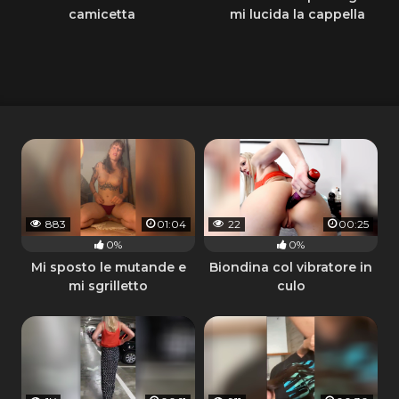
camicetta
mi lucida la cappella
883
01:04
22
00:25
0%
0%
Mi sposto le mutande e
Biondina col vibratore in
mi sgrilletto
culo