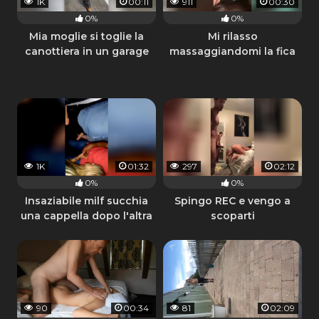
1K
00:11
911
00:30
0%
0%
Mia moglie si toglie la
Mi rilasso
canottiera in un garage
massaggiandomi la fica
sola in camera
1K
01:32
297
02:12
0%
0%
Insaziabile milf succhia
Spingo REC e vengo a
una cappella dopo l'altra
scoparti
90
00:34
81
02:09