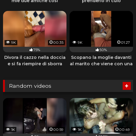
mie due amiche così
prenderlo in culo
9K
00:35
9K
01:27
75%
50%
Divora il cazzo nella doccia
Scopano la moglie davanti
e si fa riempire di sborra
al marito che viene con una
sega
Random videos
1K
00:59
1K
00:49