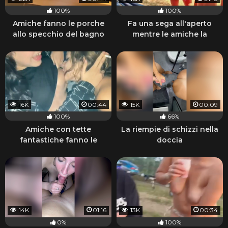
100%
100%
Amiche fanno le porche
Fa una sega all'aperto
allo specchio del bagno
mentre le amiche la
guardano
16K
00:44
15K
00:09
100%
66%
Amiche con tette
La riempie di schizzi nella
fantastiche fanno le
doccia
porche lesbiche e fumano
14K
01:16
13K
00:34
0%
100%