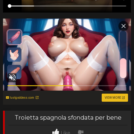
lustgoddess.com
VIEW MORE
Troietta spagnola sfondata per bene
Like