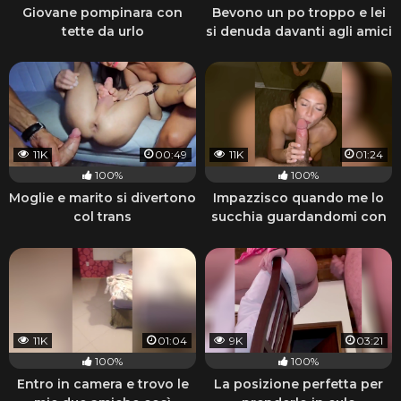
Giovane pompinara con
Bevono un po troppo e lei
tette da urlo
si denuda davanti agli amici
11K
00:49
11K
01:24
100%
100%
Moglie e marito si divertono
Impazzisco quando me lo
col trans
succhia guardandomi con
quegli occhi
11K
01:04
9K
03:21
100%
100%
Entro in camera e trovo le
La posizione perfetta per