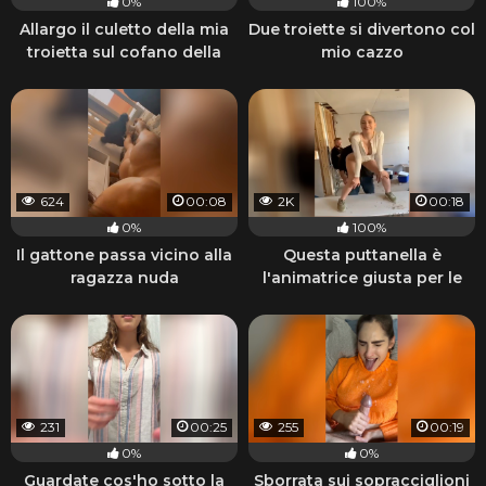
0%
100%
Allargo il culetto della mia
Due troiette si divertono col
troietta sul cofano della
mio cazzo
BMW
624
00:08
2K
00:18
0%
100%
Il gattone passa vicino alla
Questa puttanella è
ragazza nuda
l'animatrice giusta per le
feste tra amici
231
00:25
255
00:19
0%
0%
Guardate cos'ho sotto la
Sborrata sui sopracciglioni