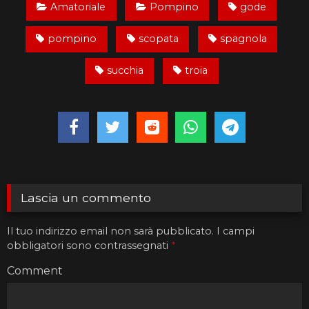
Amatoriale
Pompino
gode
pompino
scopata
spagnola
succhia
troia
Lascia un commento
Il tuo indirizzo email non sarà pubblicato.
I campi
obbligatori sono contrassegnati
*
Comment