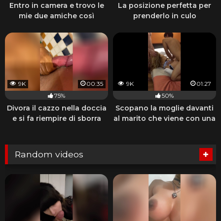
Entro in camera e trovo le
La posizione perfetta per
mie due amiche così
prenderlo in culo
9K
00:35
9K
01:27
75%
50%
Divora il cazzo nella doccia
Scopano la moglie davanti
e si fa riempire di sborra
al marito che viene con una
sega
Random videos