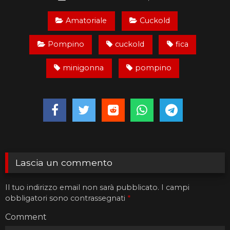
Amatoriale
Cuckold
Pompino
cuckold
fica
minigonna
pompino
Lascia un commento
Il tuo indirizzo email non sarà pubblicato.
I campi
obbligatori sono contrassegnati
*
Comment