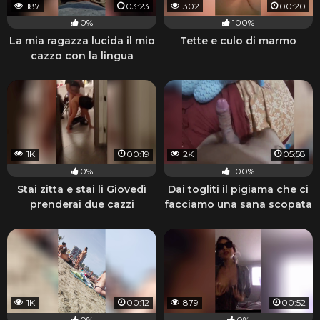
187
03:23
302
00:20
0%
100%
La mia ragazza lucida il mio
Tette e culo di marmo
cazzo con la lingua
1K
00:19
2K
05:58
0%
100%
Stai zitta e stai li Giovedì
Dai togliti il pigiama che ci
prenderai due cazzi
facciamo una sana scopata
1K
00:12
879
00:52
0%
0%