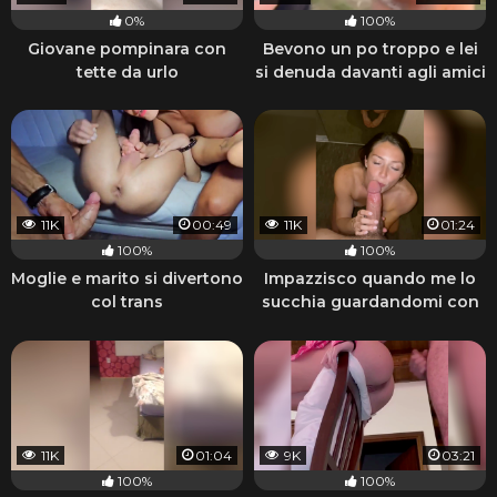
0%
100%
Giovane pompinara con
Bevono un po troppo e lei
tette da urlo
si denuda davanti agli amici
11K
00:49
11K
01:24
100%
100%
Moglie e marito si divertono
Impazzisco quando me lo
col trans
succhia guardandomi con
quegli occhi
11K
01:04
9K
03:21
100%
100%