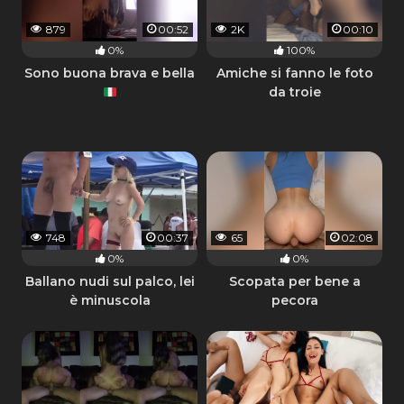
879
00:52
2K
00:10
0%
100%
Sono buona brava e bella
Amiche si fanno le foto
da troie
748
00:37
65
02:08
0%
0%
Ballano nudi sul palco, lei
Scopata per bene a
è minuscola
pecora