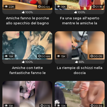
22K
00:44
16K
01:18
100%
100%
Amiche fanno le porche
Fa una sega all'aperto
allo specchio del bagno
mentre le amiche la
guardano
16K
00:44
15K
00:09
100%
66%
Amiche con tette
La riempie di schizzi nella
fantastiche fanno le
doccia
porche lesbiche e fumano
15K
01:16
13K
00:34