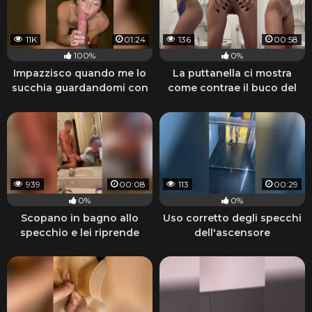
11K
01:24
136
00:58
100%
0%
Impazzisco quando me lo
La puttanella ci mostra
succhia guardandomi con
come contrae il buco del
quegli occhi
culo
939
00:08
113
00:29
0%
0%
Scopano in bagno allo
Uso corretto degli specchi
specchio e lei riprende
dell'ascensore