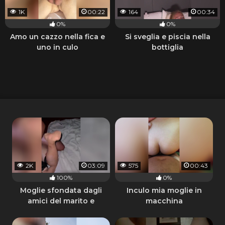
1K
00:22
164
00:34
0%
0%
Amo un cazzo nella fica e
Si sveglia e piscia nella
uno in culo
bottiglia
2K
03:09
575
00:43
100%
0%
Moglie sfondata dagli
Inculo mia moglie in
amici del marito e
macchina
sborrata in faccia