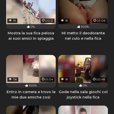
1K
00:12
1K
03:06
0%
100%
Mostra la sua fica pelosa
Mi metto il deodorante
ai suoi amici in spiaggia
nel culo e nella fica
11K
01:04
1K
00:48
100%
0%
Entro in camera e trovo le
Gode nella sala giochi col
mie due amiche così
joystick nella fica