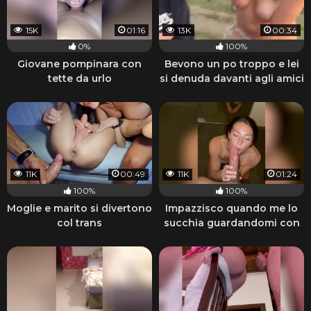
15K
01:16
13K
00:34
0%
100%
Giovane pompinara con
Bevono un po troppo e lei
tette da urlo
si denuda davanti agli amici
11K
00:49
11K
01:24
100%
100%
Moglie e marito si divertono
Impazzisco quando me lo
col trans
succhia guardandomi con
quegli occhi