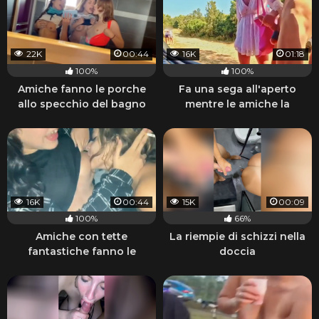
22K
00:44
16K
01:18
100%
100%
Amiche fanno le porche
Fa una sega all'aperto
allo specchio del bagno
mentre le amiche la
guardano
16K
00:44
15K
00:09
100%
66%
Amiche con tette
La riempie di schizzi nella
fantastiche fanno le
doccia
porche lesbiche e fumano