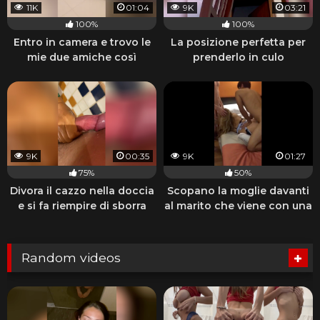
11K
01:04
9K
03:21
100%
100%
Entro in camera e trovo le
La posizione perfetta per
mie due amiche così
prenderlo in culo
9K
00:35
9K
01:27
75%
50%
Divora il cazzo nella doccia
Scopano la moglie davanti
e si fa riempire di sborra
al marito che viene con una
sega
Random videos