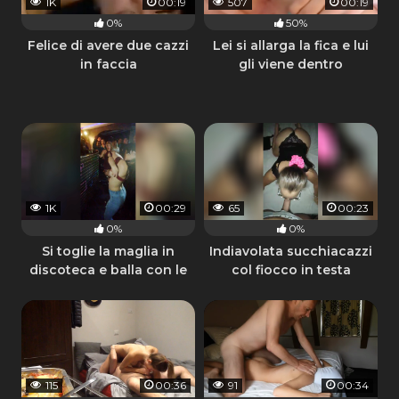
1K
00:19
507
00:19
0%
50%
Felice di avere due cazzi
Lei si allarga la fica e lui
in faccia
gli viene dentro
1K
00:29
65
00:23
0%
0%
Si toglie la maglia in
Indiavolata succhiacazzi
discoteca e balla con le
col fiocco in testa
tette di fuori
115
00:36
91
00:34