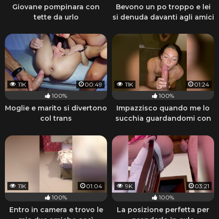
Giovane pompinara con
Bevono un po troppo e lei
tette da urlo
si denuda davanti agli amici
11K
00:49
11K
01:24
100%
100%
Moglie e marito si divertono
Impazzisco quando me lo
col trans
succhia guardandomi con
quegli occhi
11K
01:04
9K
03:21
100%
100%
Entro in camera e trovo le
La posizione perfetta per