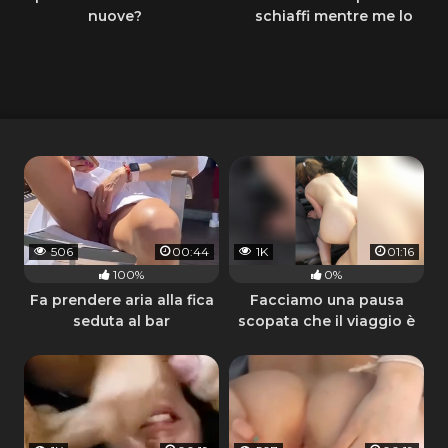
nuove?
schiaffi mentre me lo
succhia
506
00:44
1K
01:16
100%
0%
Fa prendere aria alla fica
Facciamo una pausa
seduta al bar
scopata che il viaggio è
lungo