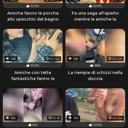
100%
100%
Amiche fanno le porche
Fa una sega all'aperto
allo specchio del bagno
mentre le amiche la
guardano
16K
00:44
15K
00:09
100%
66%
Amiche con tette
La riempie di schizzi nella
fantastiche fanno le
doccia
porche lesbiche e fumano
15K
01:16
13K
00:34
0%
100%