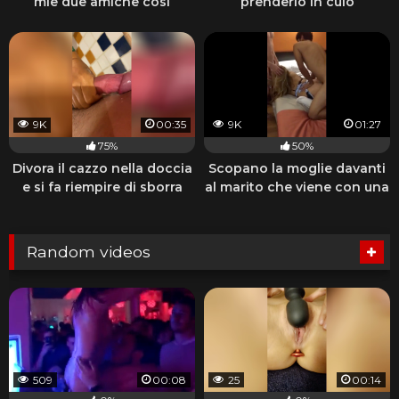
mie due amiche così
prenderlo in culo
9K
00:35
9K
01:27
75%
50%
Divora il cazzo nella doccia
Scopano la moglie davanti
e si fa riempire di sborra
al marito che viene con una
sega
Random videos
509
00:08
25
00:14