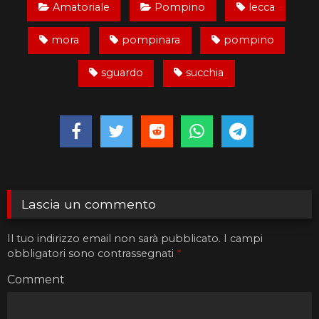
Amatoriale
Pompino
lecca
mora
pompinara
pompino
sguardo
succhia
Lascia un commento
Il tuo indirizzo email non sarà pubblicato.
I campi
obbligatori sono contrassegnati
*
Comment