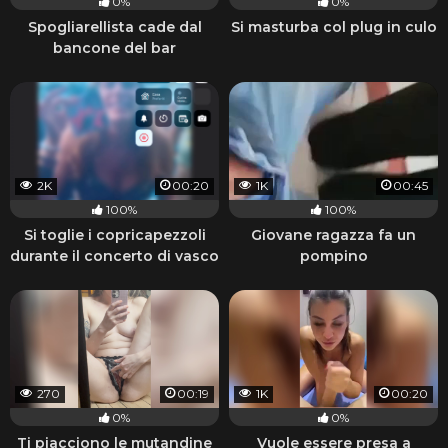
0%
0%
Spogliarellista cade dal
Si masturba col plug in culo
bancone del bar
2K
00:20
1K
00:45
100%
100%
Si toglie i copricapezzoli
Giovane ragazza fa un
durante il concerto di vasco
pompino
270
00:19
1K
00:20
0%
0%
Ti piacciono le mutandine
Vuole essere presa a