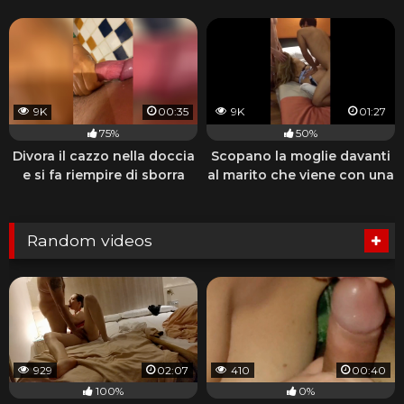
9K
00:35
9K
01:27
75%
50%
Divora il cazzo nella doccia
Scopano la moglie davanti
e si fa riempire di sborra
al marito che viene con una
sega
Random videos
929
02:07
410
00:40
100%
0%