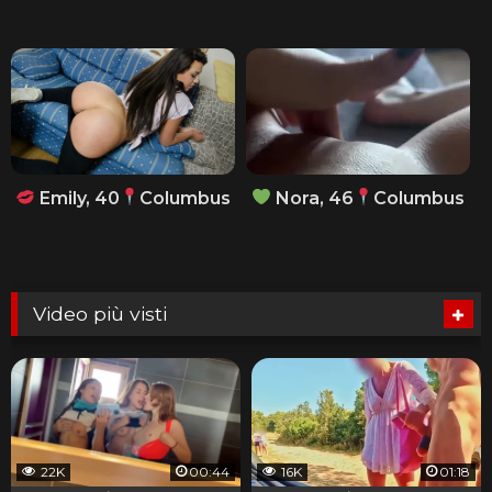
Emily, 40
Columbus
Nora, 46
Columbus
Video più visti
22K
00:44
16K
01:18