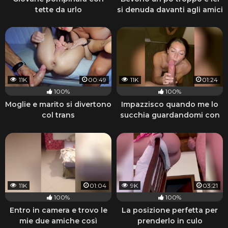
tette da urlo
si denuda davanti agli amici
11K
00:49
11K
01:24
100%
100%
Moglie e marito si divertono
Impazzisco quando me lo
col trans
succhia guardandomi con
quegli occhi
11K
01:04
9K
03:21
100%
100%
Entro in camera e trovo le
La posizione perfetta per
mie due amiche così
prenderlo in culo