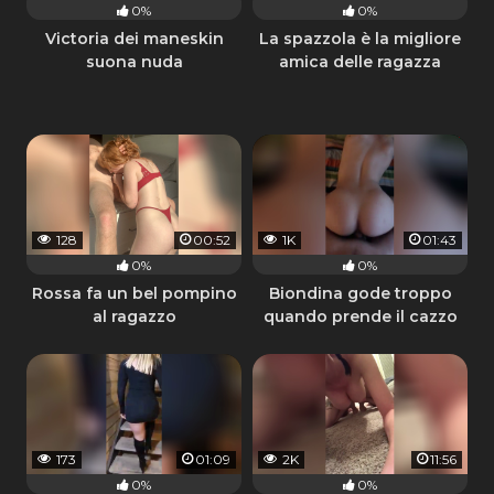
0%
0%
Victoria dei maneskin
La spazzola è la migliore
suona nuda
amica delle ragazza
128
00:52
1K
01:43
0%
0%
Rossa fa un bel pompino
Biondina gode troppo
al ragazzo
quando prende il cazzo
da dietro
173
01:09
2K
11:56
0%
0%