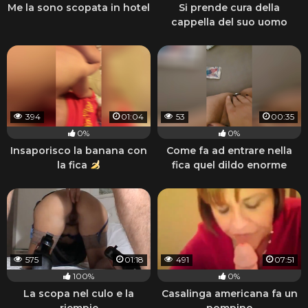
Me la sono scopata in hotel
Si prende cura della
cappella del suo uomo
394
01:04
53
00:35
0%
0%
Insaporisco la banana con
Come fa ad entrare nella
la fica
fica quel dildo enorme
575
01:18
491
07:51
100%
0%
La scopa nel culo e la
Casalinga americana fa un
riempie
pompino