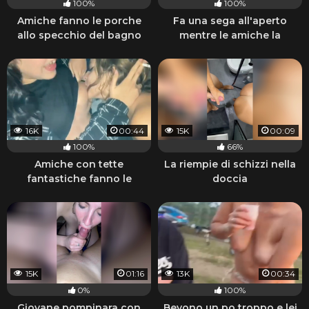
100%
100%
Amiche fanno le porche
Fa una sega all'aperto
allo specchio del bagno
mentre le amiche la
guardano
16K
00:44
15K
00:09
100%
66%
Amiche con tette
La riempie di schizzi nella
fantastiche fanno le
doccia
porche lesbiche e fumano
15K
01:16
13K
00:34
0%
100%
Giovane pompinara con
Bevono un po troppo e lei