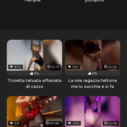
870
02:19
922
00:54
0%
0%
Troietta tatuata affamata
La mia ragazza tettona
di cazzo
me lo succhia e si fa
sborrare addosso
931
00:28
490
00:59