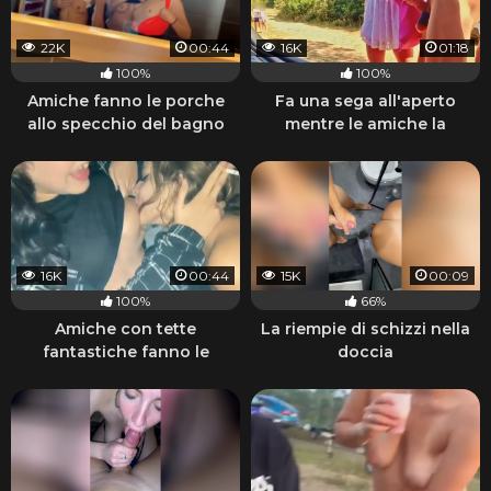
22K
00:44
16K
01:18
100%
100%
Amiche fanno le porche
Fa una sega all'aperto
allo specchio del bagno
mentre le amiche la
guardano
16K
00:44
15K
00:09
100%
66%
Amiche con tette
La riempie di schizzi nella
fantastiche fanno le
doccia
porche lesbiche e fumano