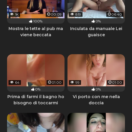
1K
00:09
819
06:40
100%
0%
Mostra le tette al pub ma
Inculata da manuale Lei
viene beccata
guaisce
64
01:00
99
01:00
0%
0%
Prima di farmi il bagno ho
Vi porto con me nella
bisogno di toccarmi
doccia