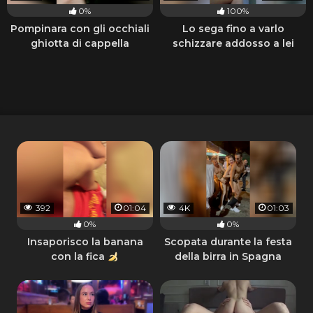
0%
100%
Pompinara con gli occhiali
Lo sega fino a varlo
ghiotta di cappella
schizzare addosso a lei
392
01:04
4K
01:03
0%
0%
Insaporisco la banana
Scopata durante la festa
con la fica
della birra in Spagna