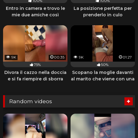
100%
100%
Entro in camera e trovo le
La posizione perfetta per
mie due amiche così
prenderlo in culo
9K
00:35
9K
01:27
75%
50%
Divora il cazzo nella doccia
Scopano la moglie davanti
e si fa riempire di sborra
al marito che viene con una
sega
Random videos