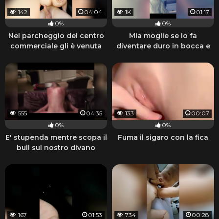
142
04:04
1K
01:17
0%
0%
Nel parcheggio del centro
Mia moglie se lo fa
commerciale gli è venuta
diventare duro in bocca e
voglia di cazzo
lo pompa
555
04:35
133
00:07
0%
0%
E' stupenda mentre scopa il
Fuma il sigaro con la fica
bull sul nostro divano
167
01:53
734
00:28