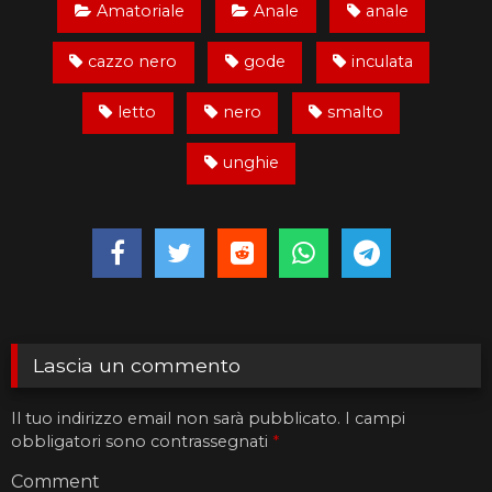
Amatoriale
Anale
anale
cazzo nero
gode
inculata
letto
nero
smalto
unghie
Lascia un commento
Il tuo indirizzo email non sarà pubblicato.
I campi
obbligatori sono contrassegnati
*
Comment