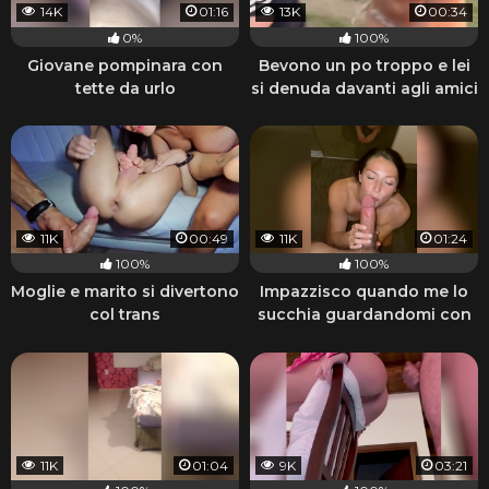
14K
01:16
13K
00:34
0%
100%
Giovane pompinara con
Bevono un po troppo e lei
tette da urlo
si denuda davanti agli amici
11K
00:49
11K
01:24
100%
100%
Moglie e marito si divertono
Impazzisco quando me lo
col trans
succhia guardandomi con
quegli occhi
11K
01:04
9K
03:21