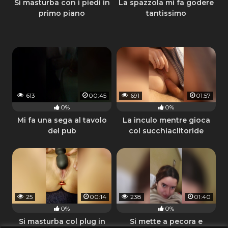
Si masturba con i piedi in
La spazzola mi fa godere
primo piano
tantissimo
613
00:45
691
01:57
0%
0%
Mi fa una sega al tavolo
La inculo mentre gioca
del pub
col succhiaclitoride
25
00:14
238
01:40
0%
0%
Si masturba col plug in
Si mette a pecora e