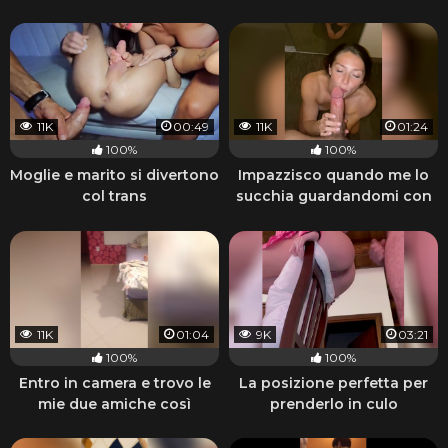
11K
00:49
11K
01:24
100%
100%
Moglie e marito si divertono
Impazzisco quando me lo
col trans
succhia guardandomi con
quegli occhi
11K
01:04
9K
03:21
100%
100%
Entro in camera e trovo le
La posizione perfetta per
mie due amiche così
prenderlo in culo