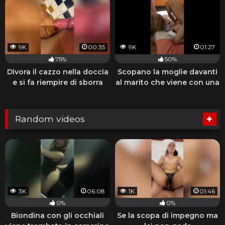
9K
00:35
9K
01:27
75%
50%
Divora il cazzo nella doccia
Scopano la moglie davanti
e si fa riempire di sborra
al marito che viene con una
sega
Random videos
3K
06:08
1K
01:46
0%
0%
Biondina con gli occhiali
Se la scopa di impegno ma