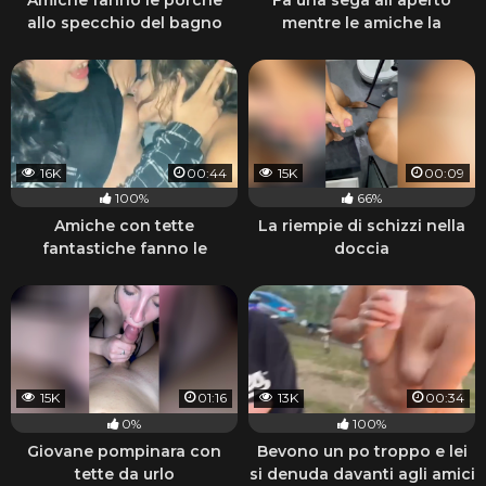
Amiche fanno le porche
Fa una sega all'aperto
allo specchio del bagno
mentre le amiche la
guardano
16K
00:44
15K
00:09
100%
66%
Amiche con tette
La riempie di schizzi nella
fantastiche fanno le
doccia
porche lesbiche e fumano
15K
01:16
13K
00:34
0%
100%
Giovane pompinara con
Bevono un po troppo e lei
tette da urlo
si denuda davanti agli amici