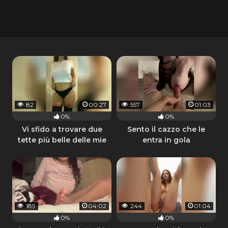
82
00:27
557
01:03
0%
0%
Vi sfido a trovare due
Sento il cazzo che le
tette più belle delle mie
entra in gola
189
04:02
244
01:04
0%
0%