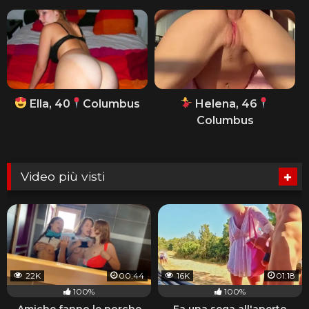
Ella, 40
Columbus
Helena, 46
Columbus
Video più visti
22K
00:44
16K
01:18
100%
100%