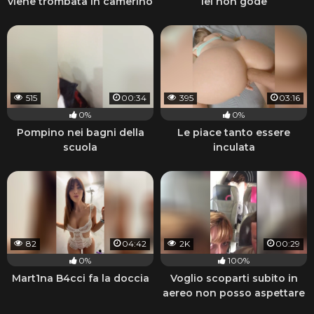
viene trombata in camerino
lei non gode
515
00:34
395
03:16
0%
0%
Pompino nei bagni della
Le piace tanto essere
scuola
inculata
82
04:42
2K
00:29
0%
100%
Mart1na B4cci fa la doccia
Voglio scoparti subito in
aereo non posso aspettare
che atterriamo