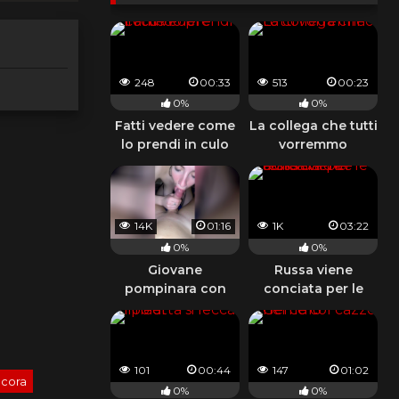
248
00:33
513
00:23
0%
0%
Fatti vedere come
La collega che tutti
lo prendi in culo
vorremmo
14K
01:16
1K
03:22
0%
0%
Giovane
Russa viene
pompinara con
conciata per le
tette da urlo
feste da due amici
101
00:44
147
01:02
cora
0%
0%