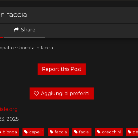
in faccia
Share
opata e sborrata in faccia
Aggiungi ai preferiti
ale.org
23, 2025
bionda
capelli
faccia
facial
orecchini
pe