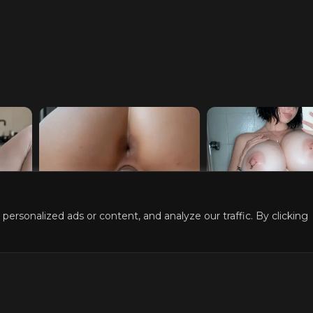
b,
AI Slut Generator - Bring
Turn Your Fantas
rsonalized ads or content, and analyze our traffic. By clicking
ding
your Fantasies to life
Reality on Girlf