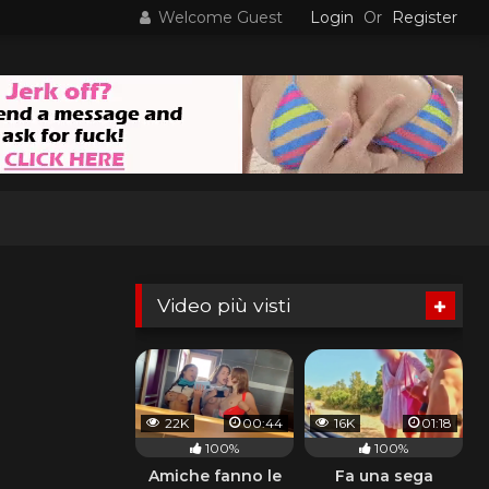
Welcome Guest
Login
Or
Register
Video più visti
22K
00:44
16K
01:18
100%
100%
Amiche fanno le
Fa una sega