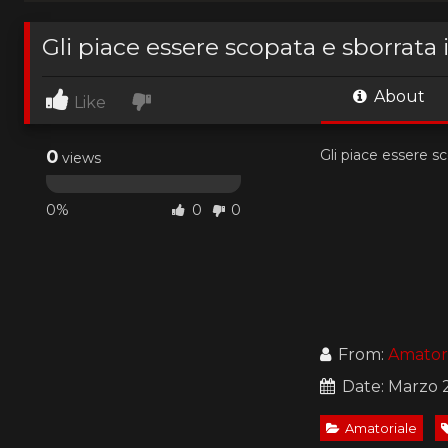
Gli piace essere scopata e sborrata 
About
Like
0
Gli piace essere sc
views
0%
0
0
From:
Amatori
Date: Marzo 
Amatoriale