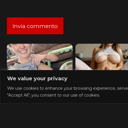
We value your privacy
Columbus Wet Sluts
Blow Job or Titjo
We use cookies to enhance your browsing experience, serve pe
Deepthroat or Sprea
"Accept All", you consent to our use of cookies.
Pussy