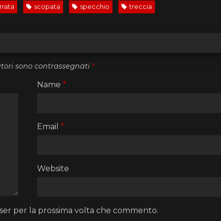
rrata
scopata
specchio
treccia
atori sono contrassegnati
*
Name
*
Email
*
Website
wser per la prossima volta che commento.