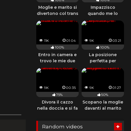
Moglie e marito si
Impazzisco
divertono col trans
quando me lo
succhia
guardandomi con
quegli occhi
11K
01:04
9K
03:21
100%
100%
Entro in camera e
La posizione
trovo le mie due
perfetta per
amiche così
prenderlo in culo
9K
00:35
9K
01:27
75%
50%
Divora il cazzo
Scopano la moglie
nella doccia e si fa
davanti al marito
riempire di sborra
che viene con una
sega
Random videos