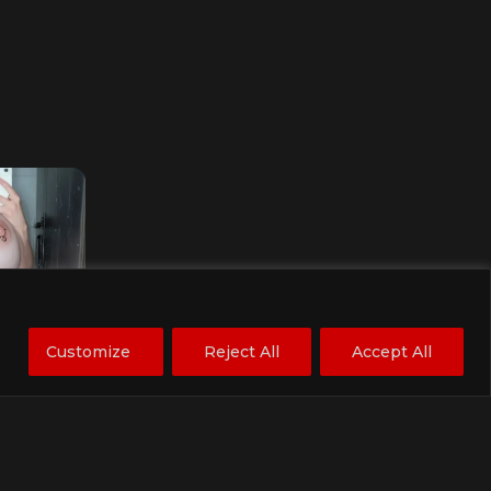
ies into
Customize
Reject All
Accept All
riendGPT