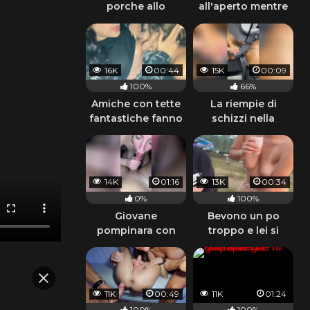
porche allo
all'aperto mentre
specchio del
le amiche la
bagno
guardano
16K
00:44
15K
00:09
100%
66%
Amiche con tette
La riempie di
fantastiche fanno
schizzi nella
le porche lesbiche
doccia
e fumano
14K
01:16
13K
00:34
0%
100%
Giovane
Bevono un po
pompinara con
troppo e lei si
tette da urlo
denuda davanti
agli amici
11K
00:49
11K
01:24
100%
100%