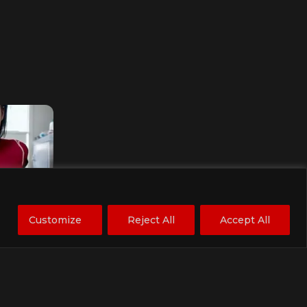
ies into
Customize
Reject All
Accept All