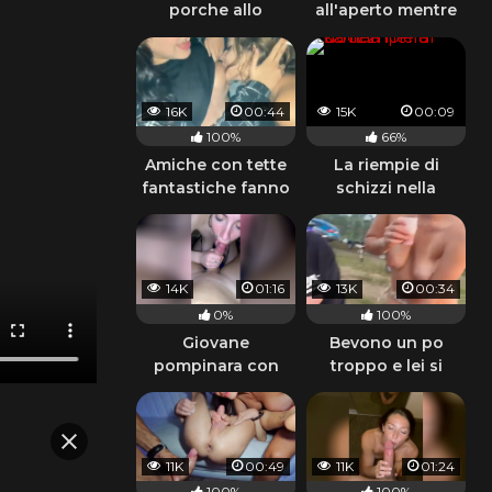
porche allo
all'aperto mentre
specchio del
le amiche la
bagno
guardano
16K
00:44
15K
00:09
100%
66%
Amiche con tette
La riempie di
fantastiche fanno
schizzi nella
le porche lesbiche
doccia
e fumano
14K
01:16
13K
00:34
0%
100%
Giovane
Bevono un po
pompinara con
troppo e lei si
tette da urlo
denuda davanti
agli amici
11K
00:49
11K
01:24
100%
100%