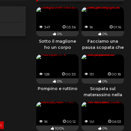
347
03:36
1K
01:16
0%
0%
Sotto il maglione
Facciamo una
ho un corpo
pausa scopata che
fantastico
il viaggio è lungo
128
00:33
131
00:18
0%
0%
Pompino e ruttino
Scopata sul
materassino nella
piscina dell'hotel
1K
00:12
141
06:53
n
100%
0%