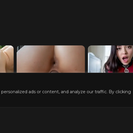
into
AI Slut Generator - Bring
Turn Your Fantas
rsonalized ads or content, and analyze our traffic. By clicking
your Fantasies to life
Reality