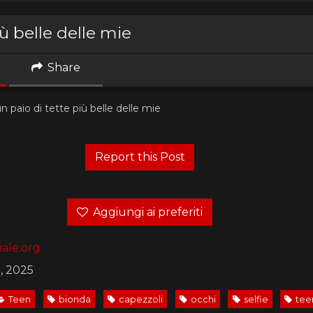
ù belle delle mie
Share
n paio di tette più belle delle mie
Aggiungi ai preferiti
ale.org
2, 2025
Teen
bionda
capezzoli
occhi
selfie
tee