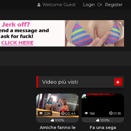
Welcome Guest
Login
Or
Register
Video più visti
22K
00:44
16K
01:18
100%
100%
Amiche fanno le
Fa una sega