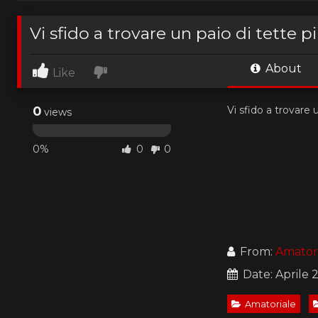
Vi sfido a trovare un paio di tette pi
About
Like
0
Vi sfido a trovare u
views
0%
0
0
From:
Amatori
Date: Aprile 
Amatoriale