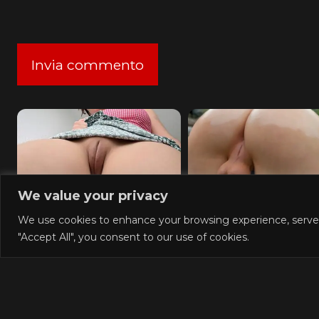
We value your privacy
Columbus Wet Sluts
Turn Your Fantasies 
We use cookies to enhance your browsing experience, serve pe
Reality
"Accept All", you consent to our use of cookies.