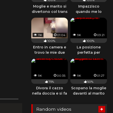
Moglie e marito si
Impazzisco
divertono col trans
quando me lo
succhia
guardandomi con
quegli occhi
11K
01:04
9K
03:21
100%
100%
Entro in camera e
La posizione
trovo le mie due
perfetta per
amiche così
prenderlo in culo
9K
00:35
9K
01:27
75%
50%
Divora il cazzo
Scopano la moglie
nella doccia e si fa
davanti al marito
riempire di sborra
che viene con una
sega
Random videos