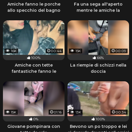
Amiche fanno le porche
Fa una sega all'aperto
allo specchio del bagno
mentre le amiche la
guardano
16K
00:44
15K
00:09
100%
66%
Amiche con tette
La riempie di schizzi nella
fantastiche fanno le
doccia
porche lesbiche e fumano
15K
01:16
13K
00:34
0%
100%
Giovane pompinara con
Bevono un po troppo e lei