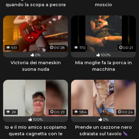
quando la scopa a pecora
moscio
931
00:28
170
00:21
0%
100%
Victoria dei maneskin
Mia moglie fa la porca in
suona nuda
macchina
2K
00:29
984
00:24
100%
0%
Io e il mio amico scopiamo
Prende un cazzone nero
questa cagnetta con le
sdraiata sul tavolo