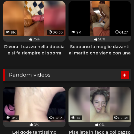
9K
00:35
9K
01:27
75%
50%
Divora il cazzo nella doccia
Scopano la moglie davanti
e si fa riempire di sborra
al marito che viene con una
sega
Random videos
382
00:13
1K
02:05
0%
0%
Lei gode tantissimo
Pisellate in faccia col cazzo