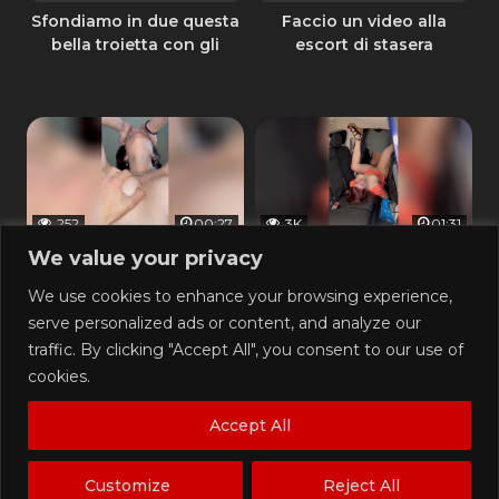
Sfondiamo in due questa
Faccio un video alla
bella troietta con gli
escort di stasera
occhiali
252
00:27
3K
01:31
0%
0%
We value your privacy
Amo le tette della mia
Sempre bello vedere la
We use cookies to enhance your browsing experience,
ragazza mentre mi
propria ragazza scopata
serve personalized ads or content, and analyze our
cavalca
da un marocchino in auto
traffic. By clicking "Accept All", you consent to our use of
cookies.
Accept All
23
00:16
99
02:05
0%
0%
Customize
Reject All