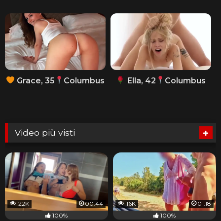
Grace, 35
Columbus
Ella, 42
Columbus
Video più visti
22K
00:44
16K
01:18
100%
100%