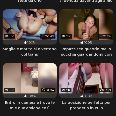
tette da urlo
si denuda davanti agli amici
11K
00:49
11K
01:24
100%
100%
Moglie e marito si divertono
Impazzisco quando me lo
col trans
succhia guardandomi con
quegli occhi
11K
01:04
9K
03:21
100%
100%
Entro in camera e trovo le
La posizione perfetta per
mie due amiche così
prenderlo in culo