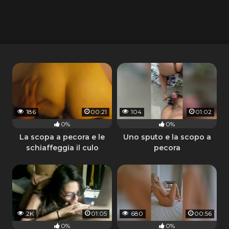
treccine rosa
186
00:21
104
01:02
0%
0%
La scopa a pecora e le
Uno sputo e la scopo a
schiaffeggia il culo
pecora
2K
01:05
680
00:56
0%
0%