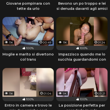
Giovane pompinara con
Bevono un po troppo e lei
tette da urlo
si denuda davanti agli amici
11K
00:49
11K
01:24
100%
100%
Moglie e marito si divertono
Impazzisco quando me lo
col trans
succhia guardandomi con
quegli occhi
11K
01:04
9K
03:21
100%
100%
Entro in camera e trovo le
La posizione perfetta per