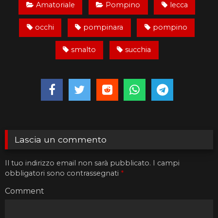
Amatoriale
Pompino
lecca
occhi
pompinara
pompino
smalto
succhia
Lascia un commento
Il tuo indirizzo email non sarà pubblicato.
I campi
obbligatori sono contrassegnati
*
Comment