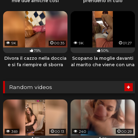
mie due amiche così
prenderlo in culo
9K
00:35
9K
01:27
75%
50%
Divora il cazzo nella doccia
Scopano la moglie davanti
e si fa riempire di sborra
al marito che viene con una
sega
Random videos
369
00:13
240
00:29