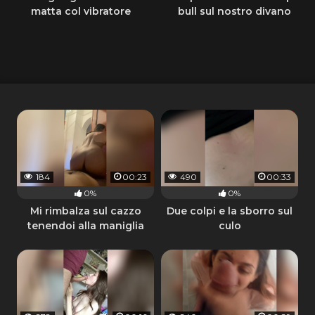
matta col vibratore
bull sul nostro divano
184
00:23
490
00:33
0%
0%
Mi rimbalza sul cazzo
Due colpi e la sborro sul
tenendoi alla maniglia
culo