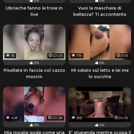
0%
0%
Ubriache fanno le troie in
Vuoi la maschera di
live
bellezza? Ti accontento
1K
02:05
719
01:15
0%
0%
Pisellate in faccia col cazzo
Mi sdraio sul letto e lei me
moscio
lo succhia
428
00:28
555
04:35
0%
0%
Mia moglie gode come una
E' stupenda mentre scopa il