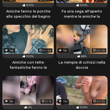
100%
100%
Amiche fanno le porche
Fa una sega all'aperto
allo specchio del bagno
mentre le amiche la
guardano
16K
00:44
15K
00:09
100%
66%
Amiche con tette
La riempie di schizzi nella
fantastiche fanno le
doccia
porche lesbiche e fumano
15K
01:16
13K
00:34
0%
100%