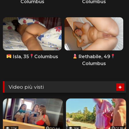
Columbus
Columbus
Isla, 35
Columbus
Rethabile, 49
Columbus
Video più visti
22K
00:44
16K
01:18