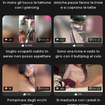
In moto gli tocco le tettone
Amiche pazze fanno le troie
con i piercing
e si coprono le tette
2K
00:29
641
00:25
100%
100%
Voglio scoparti subito in
Sono una troia e vado in
aereo non posso aspettare
giro con il buttplug al culo
che atterriamo
1K
00:54
189
04:02
0%
0%
Pompinara dagli occhi
Si masturba con i piedi in
azzurri
primo piano