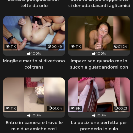
tette da urlo
si denuda davanti agli amici
11K
00:49
11K
01:24
100%
100%
Moglie e marito si divertono
Impazzisco quando me lo
col trans
succhia guardandomi con
quegli occhi
11K
01:04
9K
03:21
100%
100%
Entro in camera e trovo le
La posizione perfetta per
mie due amiche così
prenderlo in culo