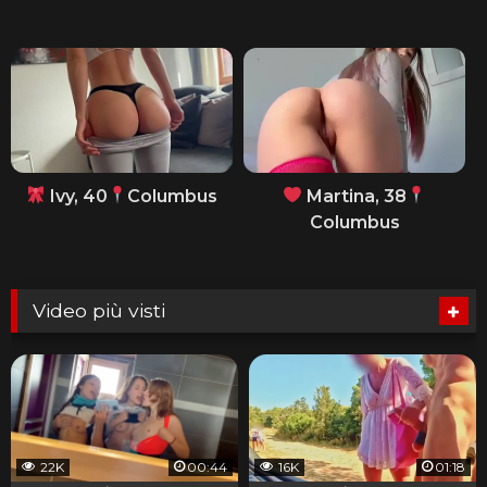
Ivy, 40
Columbus
Martina, 38
Columbus
Video più visti
22K
00:44
16K
01:18