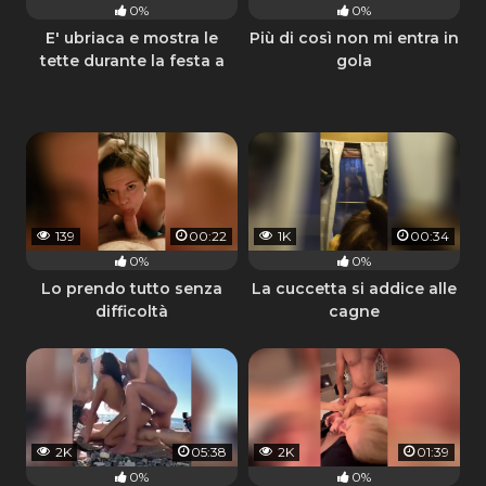
0%
0%
E' ubriaca e mostra le
Più di così non mi entra in
tette durante la festa a
gola
casa
139
00:22
1K
00:34
0%
0%
Lo prendo tutto senza
La cuccetta si addice alle
difficoltà
cagne
2K
05:38
2K
01:39
0%
0%