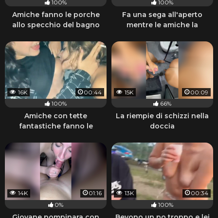
100%
100%
Amiche fanno le porche
Fa una sega all'aperto
allo specchio del bagno
mentre le amiche la
guardano
16K
00:44
15K
00:09
100%
66%
Amiche con tette
La riempie di schizzi nella
fantastiche fanno le
doccia
porche lesbiche e fumano
14K
01:16
13K
00:34
0%
100%
Giovane pompinara con
Bevono un po troppo e lei