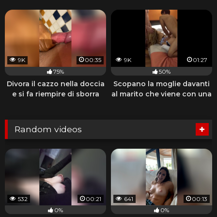
9K
00:35
9K
01:27
75%
50%
Divora il cazzo nella doccia
Scopano la moglie davanti
e si fa riempire di sborra
al marito che viene con una
sega
Random videos
532
00:21
641
00:13
0%
0%