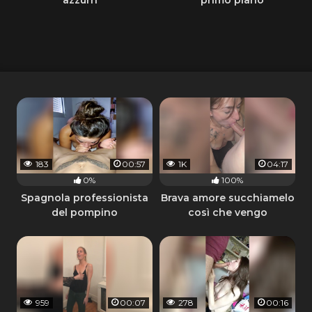
183
00:57
1K
04:17
0%
100%
Spagnola professionista
Brava amore succhiamelo
del pompino
così che vengo
959
00:07
278
00:16