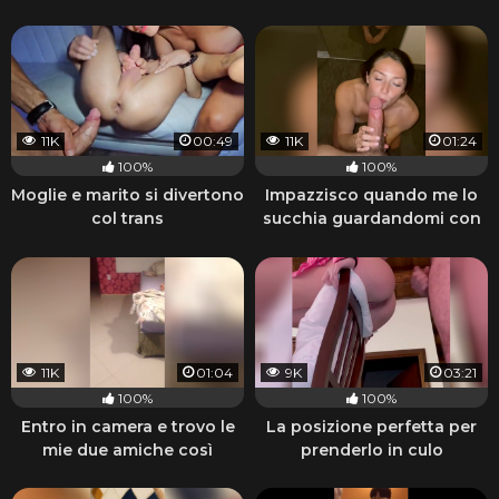
11K
00:49
11K
01:24
100%
100%
Moglie e marito si divertono
Impazzisco quando me lo
col trans
succhia guardandomi con
quegli occhi
11K
01:04
9K
03:21
100%
100%
Entro in camera e trovo le
La posizione perfetta per
mie due amiche così
prenderlo in culo