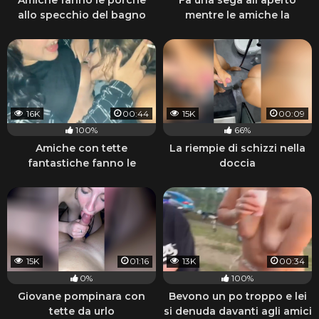
Amiche fanno le porche
Fa una sega all'aperto
allo specchio del bagno
mentre le amiche la
guardano
16K
00:44
15K
00:09
100%
66%
Amiche con tette
La riempie di schizzi nella
fantastiche fanno le
doccia
porche lesbiche e fumano
15K
01:16
13K
00:34
0%
100%
Giovane pompinara con
Bevono un po troppo e lei
tette da urlo
si denuda davanti agli amici