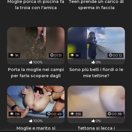
Moglie porca in piscina fa
Teen prende un carico di
la troia con l'amica
sperma in faccia
1K
01:51
1K
00:12
100%
0%
Porta la moglie nei campi
Sono più belli i fiordi o le
per farla scopare dagli
mie tettine?
amici
11K
00:49
355
00:38
100%
0%
Moglie e marito si
Tettona si lecca i