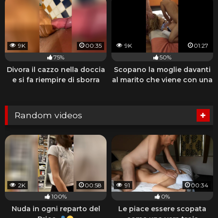
9K
00:35
9K
01:27
75%
50%
Divora il cazzo nella doccia
Scopano la moglie davanti
e si fa riempire di sborra
al marito che viene con una
sega
Random videos
2K
00:58
91
00:34
100%
0%
Nuda in ogni reparto del
Le piace essere scopata