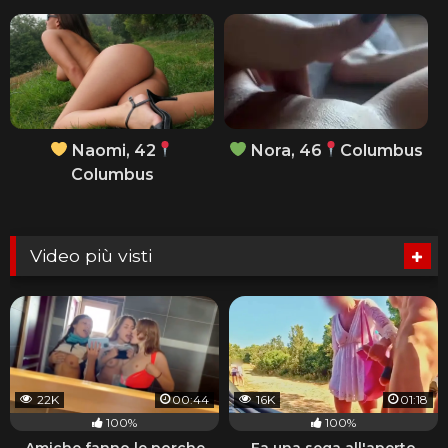
Naomi, 42
Nora, 46
Columbus
Columbus
Video più visti
22K
00:44
16K
01:18
100%
100%