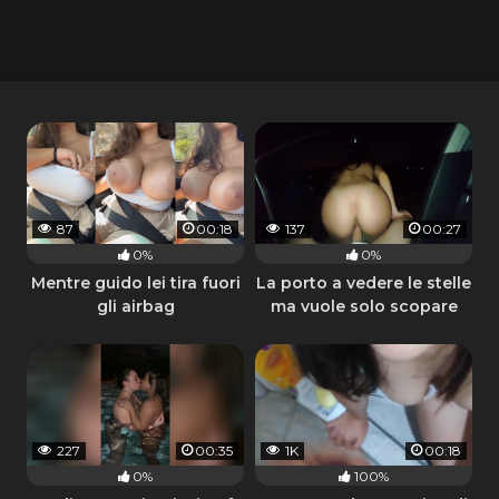
87
00:18
137
00:27
0%
0%
Mentre guido lei tira fuori
La porto a vedere le stelle
gli airbag
ma vuole solo scopare
227
00:35
1K
00:18
0%
100%