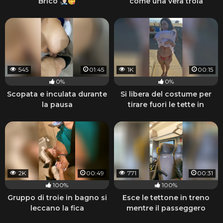
Brico
come una vera troia
545
01:45
1K
00:15
0%
0%
Scopata e inculata durante
Si libera del costume per
la pausa
tirare fuori le tette in
spiaggia
2K
00:49
771
00:31
100%
100%
Gruppo di troie in bagno si
Esce le tettone in treno
leccano la fica
mentre il passeggero
accanto a noi dorme