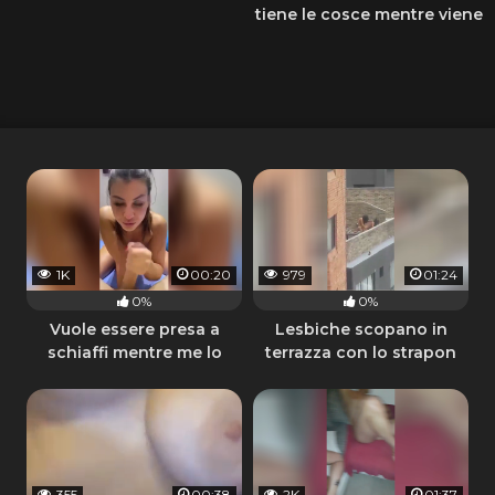
tiene le cosce mentre viene
scopata
1K
00:20
979
01:24
0%
0%
Vuole essere presa a
Lesbiche scopano in
schiaffi mentre me lo
terrazza con lo strapon
succhia
355
00:38
2K
01:37