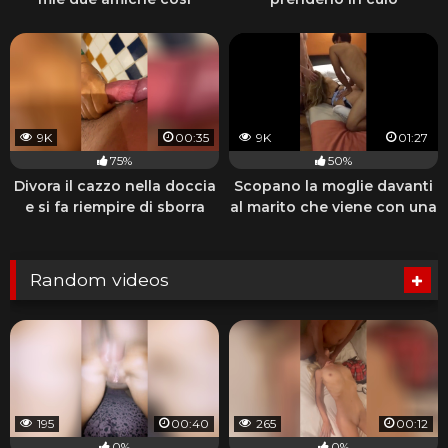
9K
00:35
9K
01:27
75%
50%
Divora il cazzo nella doccia
Scopano la moglie davanti
e si fa riempire di sborra
al marito che viene con una
sega
Random videos
195
00:40
265
00:12
0%
0%