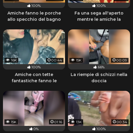
100%
100%
Amiche fanno le porche
Fa una sega all'aperto
allo specchio del bagno
mentre le amiche la
guardano
16K
00:44
15K
00:09
100%
66%
Amiche con tette
La riempie di schizzi nella
fantastiche fanno le
doccia
porche lesbiche e fumano
15K
01:16
13K
00:34
0%
100%