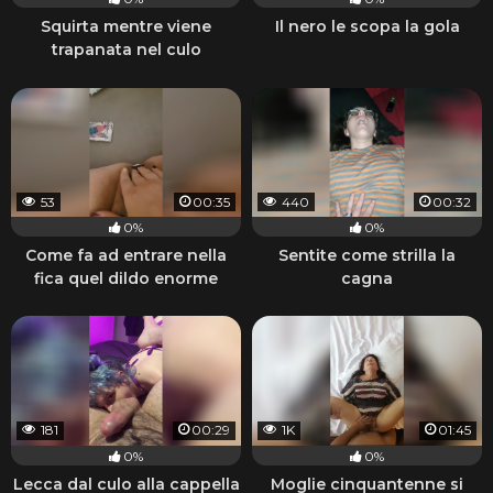
Squirta mentre viene
Il nero le scopa la gola
trapanata nel culo
53
00:35
440
00:32
0%
0%
Come fa ad entrare nella
Sentite come strilla la
fica quel dildo enorme
cagna
181
00:29
1K
01:45
0%
0%
Lecca dal culo alla cappella
Moglie cinquantenne si