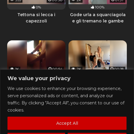
0%
100%
Tettona si lecca i
Gode urla a squarciagola
capezzoli
e gli tremano le gambe
1K
00:54
2K
00:18
0%
100%
We value your privacy
Mogli gode scopata dal
Questa puttanella è
We use cookies to enhance your browsing experience,
marito e dall'amico
l'animatrice giusta per le
serve personalized ads or content, and analyze our
feste tra amici
traffic. By clicking "Accept All", you consent to our use of
cookies.
Accept All
1K
00:15
103
00:10