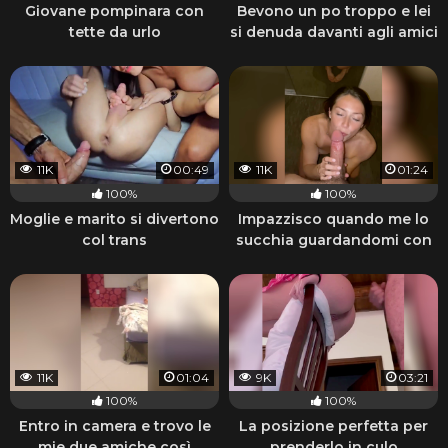
Giovane pompinara con
Bevono un po troppo e lei
tette da urlo
si denuda davanti agli amici
11K
00:49
11K
01:24
100%
100%
Moglie e marito si divertono
Impazzisco quando me lo
col trans
succhia guardandomi con
quegli occhi
11K
01:04
9K
03:21
100%
100%
Entro in camera e trovo le
La posizione perfetta per
mie due amiche così
prenderlo in culo