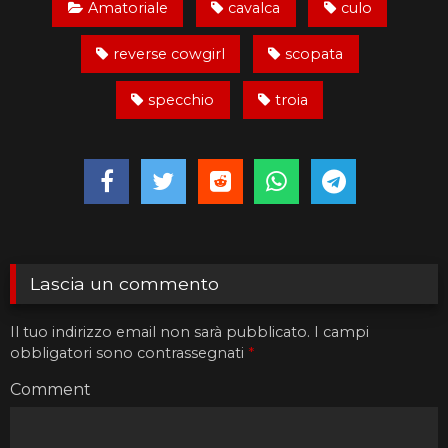
Amatoriale
cavalca
culo
reverse cowgirl
scopata
specchio
troia
Lascia un commento
Il tuo indirizzo email non sarà pubblicato.
I campi
obbligatori sono contrassegnati
*
Comment