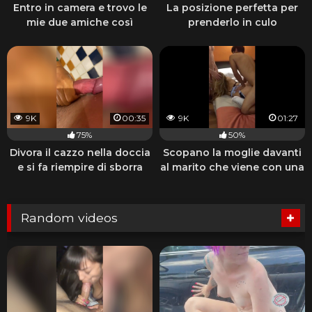
Entro in camera e trovo le
La posizione perfetta per
mie due amiche così
prenderlo in culo
9K
00:35
9K
01:27
75%
50%
Divora il cazzo nella doccia
Scopano la moglie davanti
e si fa riempire di sborra
al marito che viene con una
sega
Random videos