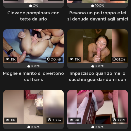
0%
100%
Giovane pompinara con
Bevono un po troppo e lei
tette da urlo
si denuda davanti agli amici
11K
00:49
11K
01:24
100%
100%
Moglie e marito si divertono
Impazzisco quando me lo
col trans
succhia guardandomi con
quegli occhi
11K
01:04
9K
03:21
100%
100%