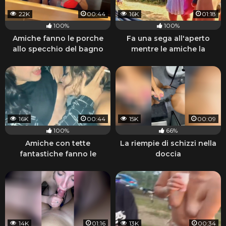
22K
00:44
16K
01:18
100%
100%
Amiche fanno le porche
Fa una sega all'aperto
allo specchio del bagno
mentre le amiche la
guardano
16K
00:44
15K
00:09
100%
66%
Amiche con tette
La riempie di schizzi nella
fantastiche fanno le
doccia
porche lesbiche e fumano
14K
01:16
13K
00:34