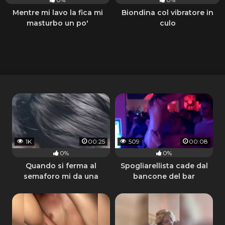
Mentre mi lavo la fica mi
Biondina col vibratore in
masturbo un po'
culo
1K
00:25
509
00:08
0%
0%
Quando si ferma al
Spogliarellista cade dal
semaforo mi da una
bancone del bar
succhiata al cazzo