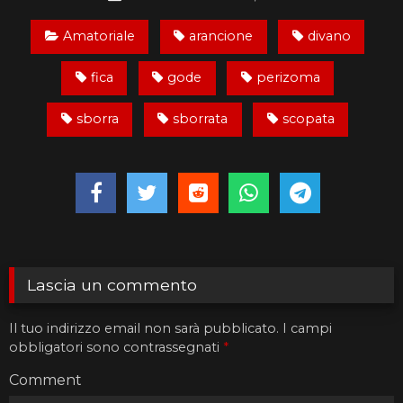
Amatoriale
arancione
divano
fica
gode
perizoma
sborra
sborrata
scopata
Lascia un commento
Il tuo indirizzo email non sarà pubblicato.
I campi
obbligatori sono contrassegnati
*
Comment