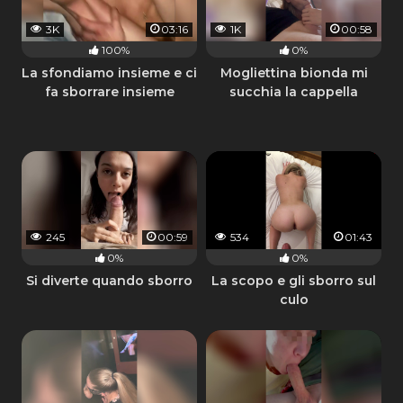
3K
03:16
1K
00:58
100%
0%
La sfondiamo insieme e ci
Mogliettina bionda mi
fa sborrare insieme
succhia la cappella
245
00:59
534
01:43
0%
0%
Si diverte quando sborro
La scopo e gli sborro sul
culo