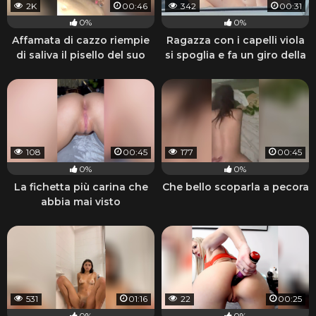
2K
00:46
342
00:31
0%
0%
Affamata di cazzo riempie
Ragazza con i capelli viola
di saliva il pisello del suo
si spoglia e fa un giro della
ragazzo
macchina nel parcheggio
108
00:45
177
00:45
0%
0%
La fichetta più carina che
Che bello scoparla a pecora
abbia mai visto
531
01:16
22
00:25
0%
0%