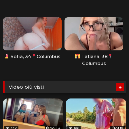
Sofia, 34
Columbus
Tatiana, 38
Columbus
Video più visti
22K
00:44
16K
01:18