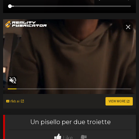
rfab.ai
VIEW MORE
Un pisello per due troiette
Like