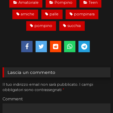
Amatoriale
Pompino
Teen
amiche
palle
pompinara
pompino
succhia
Lascia un commento
Il tuo indirizzo email non sarà pubblicato.
I campi
obbligatori sono contrassegnati
*
Comment