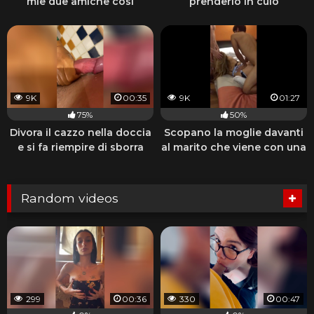
mie due amiche così
prenderlo in culo
9K
00:35
9K
01:27
75%
50%
Divora il cazzo nella doccia
Scopano la moglie davanti
e si fa riempire di sborra
al marito che viene con una
sega
Random videos
299
00:36
330
00:47