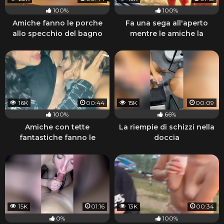
100%
100%
Amiche fanno le porche
Fa una sega all'aperto
allo specchio del bagno
mentre le amiche la
guardano
16K
00:44
15K
00:09
100%
66%
Amiche con tette
La riempie di schizzi nella
fantastiche fanno le
doccia
porche lesbiche e fumano
15K
01:16
13K
00:34
0%
100%