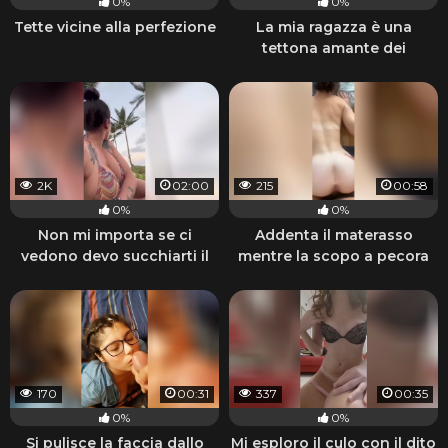
0%
0%
Tette vicine alla perfezione
La mia ragazza è una
tettona amante dei
pompini
2K
02:00
215
00:58
0%
0%
Non mi importa se ci
Addenta il materasso
vedono devo succhiarti il
mentre la scopo a pecora
cazzo
170
00:31
337
00:35
0%
0%
Si pulisce la faccia dallo
Mi esploro il culo con il dito