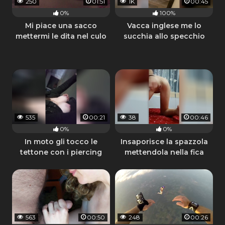
250
01:51
1K
00:45
0%
100%
Mi piace una sacco
Vacca inglese me lo
mettermi le dita nel culo
succhia allo specchio
535
00:21
38
00:46
0%
0%
In moto gli tocco le
Insaporisce la spazzola
tettone con i piercing
mettendola nella fica
563
00:50
248
00:26