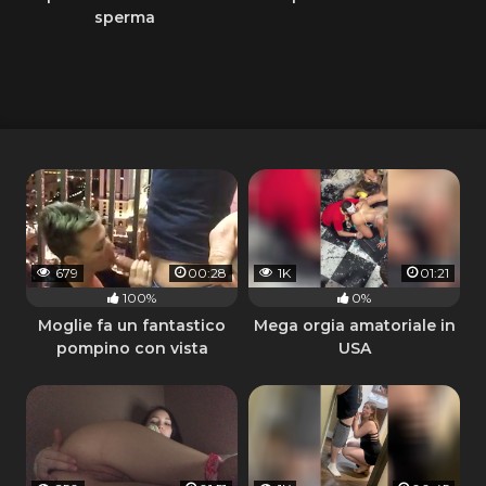
sperma
679
00:28
1K
01:21
100%
0%
Moglie fa un fantastico
Mega orgia amatoriale in
pompino con vista
USA