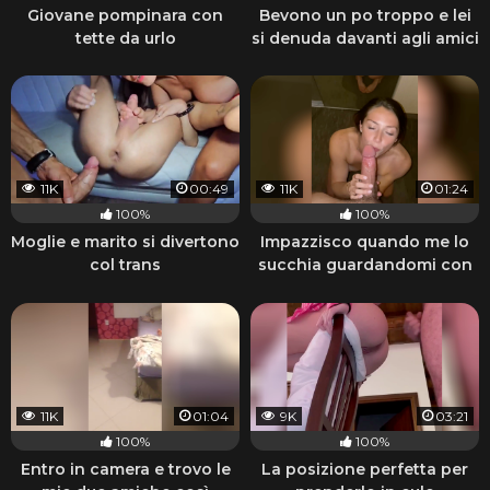
Giovane pompinara con
Bevono un po troppo e lei
tette da urlo
si denuda davanti agli amici
11K
00:49
11K
01:24
100%
100%
Moglie e marito si divertono
Impazzisco quando me lo
col trans
succhia guardandomi con
quegli occhi
11K
01:04
9K
03:21
100%
100%
Entro in camera e trovo le
La posizione perfetta per