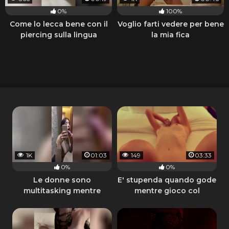
0%
100%
Come lo lecca bene con il
Voglio farti vedere per bene
piercing sulla lingua
la mia fica
1K
01:03
149
03:33
0%
0%
Le donne sono
E' stupenda quando gode
multitasking mentre
mentre gioco col
scopa riprende col
vibratore
telefono