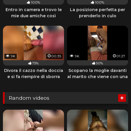
100%
100%
Entro in camera e trovo le
La posizione perfetta per
mie due amiche così
prenderlo in culo
9K
00:35
9K
01:27
75%
50%
Divora il cazzo nella doccia
Scopano la moglie davanti
e si fa riempire di sborra
al marito che viene con una
sega
Random videos