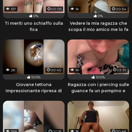
517
00:05
1K
00:34
0%
0%
Ti meriti uno schiaffo sulla
Vedere la mia ragazza che
fica
scopa il mio amico me lo fa
venire duro
2K
00:40
1K
03:35
100%
100%
Giovane tettona
Ragazza con i piercing sulle
impressionante ripresa di
guance fa un pompino e
nascosto
beve la sborra
366
00:19
1K
00:46