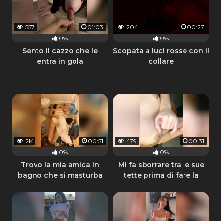
557
01:03
204
00:27
0%
0%
Sento il cazzo che le
Scopata a luci rosse con il
entra in gola
collare
2K
00:51
479
00:31
0%
0%
Trovo la mia amica in
Mi fa sborrare tra le sue
bagno che si masturba
tette prima di fare la
doccia