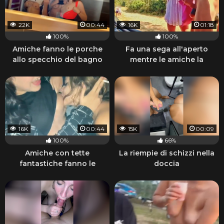
22K
00:44
16K
01:18
100%
100%
Amiche fanno le porche
Fa una sega all'aperto
allo specchio del bagno
mentre le amiche la
guardano
16K
00:44
15K
00:09
100%
66%
Amiche con tette
La riempie di schizzi nella
fantastiche fanno le
doccia
porche lesbiche e fumano