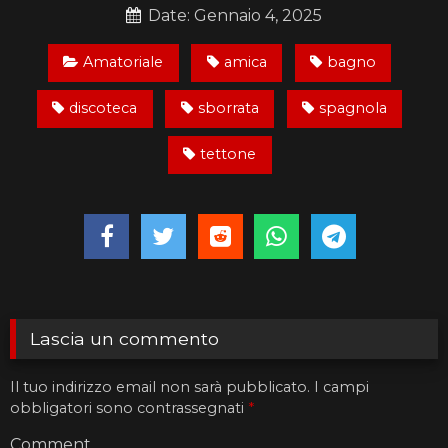
Date: Gennaio 4, 2025
Amatoriale
amica
bagno
discoteca
sborrata
spagnola
tettone
Lascia un commento
Il tuo indirizzo email non sarà pubblicato.
I campi
obbligatori sono contrassegnati
*
Comment