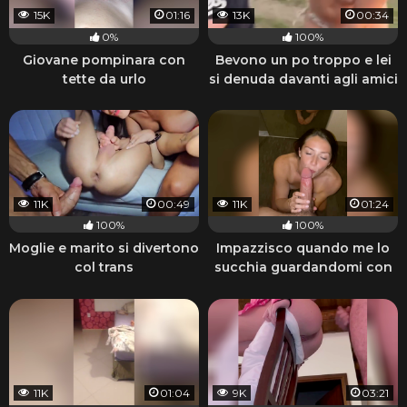
15K
01:16
13K
00:34
0%
100%
Giovane pompinara con
Bevono un po troppo e lei
tette da urlo
si denuda davanti agli amici
11K
00:49
11K
01:24
100%
100%
Moglie e marito si divertono
Impazzisco quando me lo
col trans
succhia guardandomi con
quegli occhi
11K
01:04
9K
03:21