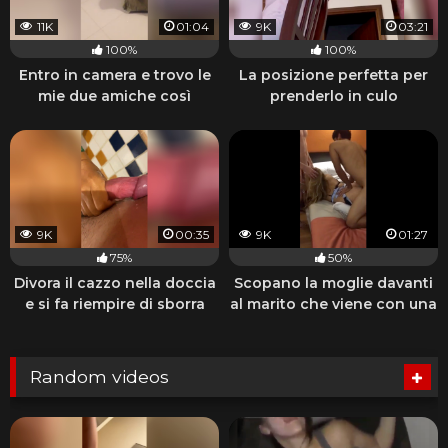
11K
01:04
9K
03:21
100%
100%
Entro in camera e trovo le
La posizione perfetta per
mie due amiche così
prenderlo in culo
9K
00:35
9K
01:27
75%
50%
Divora il cazzo nella doccia
Scopano la moglie davanti
e si fa riempire di sborra
al marito che viene con una
sega
Random videos