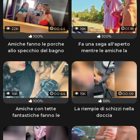
22K
00:44
16K
01:18
100%
100%
Amiche fanno le porche
Fa una sega all'aperto
allo specchio del bagno
mentre le amiche la
guardano
16K
00:44
15K
00:09
100%
66%
Amiche con tette
La riempie di schizzi nella
fantastiche fanno le
doccia
porche lesbiche e fumano