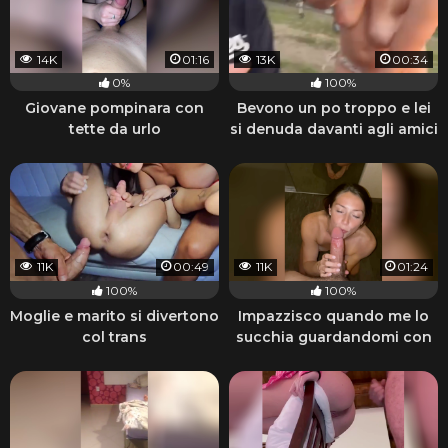
14K
01:16
13K
00:34
0%
100%
Giovane pompinara con
Bevono un po troppo e lei
tette da urlo
si denuda davanti agli amici
11K
00:49
11K
01:24
100%
100%
Moglie e marito si divertono
Impazzisco quando me lo
col trans
succhia guardandomi con
quegli occhi