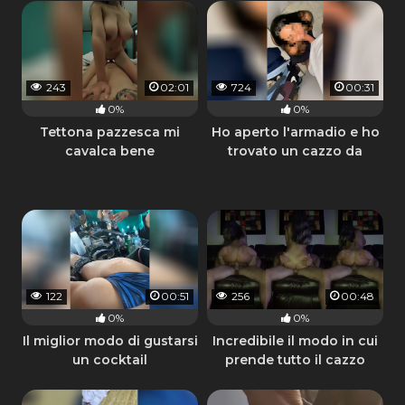
243
02:01
724
00:31
0%
0%
Tettona pazzesca mi
Ho aperto l'armadio e ho
cavalca bene
trovato un cazzo da
succhiare
122
00:51
256
00:48
0%
0%
Il miglior modo di gustarsi
Incredibile il modo in cui
un cocktail
prende tutto il cazzo