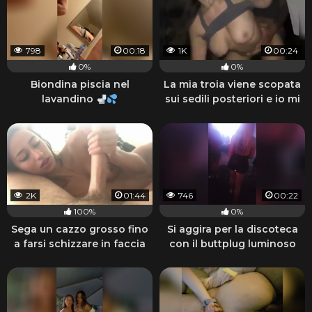
798
00:18
1K
00:24
0%
0%
Biondina piscia nel
La mia troia viene scopata
lavandino
sui sedili posteriori e io mi
faccio una sega
2K
01:44
746
00:22
100%
0%
Sega un cazzo grosso fino
Si aggira per la discoteca
a farsi schizzare in faccia
con il buttplug luminoso