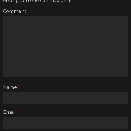
obbligatori sono contrassegnati
*
Comment
Name
*
Email
*