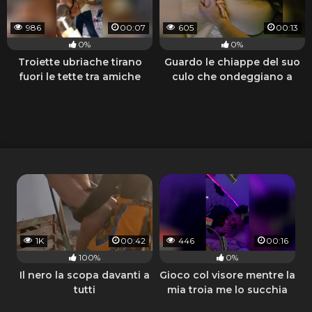
986
00:07
605
00:13
0%
0%
Troiette ubriache tirano
Guardo le chiappe del suo
fuori le tette tra amiche
culo che ondeggiano a
pecorina
1K
00:42
446
00:16
100%
0%
Il nero la scopa davanti a
Gioco col visore mentre la
tutti
mia troia me lo succhia