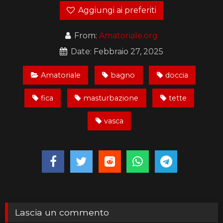
Aggiungi ai preferiti
From:
Amatoriale.org
Date: Febbraio 27, 2025
Amatoriale
bagno
doccia
fica
masturbazione
tette
vasca
Lascia un commento