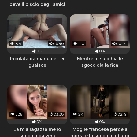
beve il piscio degli amici
che impazziscono
819
06:40
190
00:29
0%
0%
Inculata da manuale Lei
Mentre lo succhia le
guaisce
sgocciola la fica
726
03:38
2K
02:19
0%
0%
La mia ragazza me lo
Moglie francese perde a
succhia da vera
morra e lo succhia ad uno