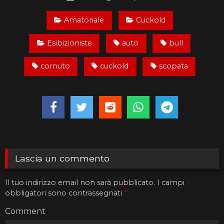
Amatoriale
Cuckold
Esibizioniste
auto
bull
cornuto
cuckold
scopata
Lascia un commento
Il tuo indirizzo email non sarà pubblicato.
I campi
obbligatori sono contrassegnati
*
Comment