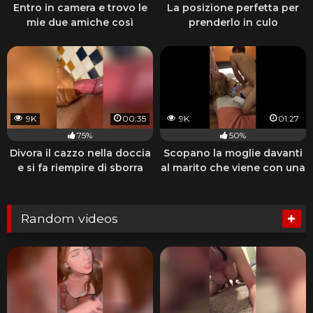
Entro in camera e trovo le
La posizione perfetta per
mie due amiche così
prenderlo in culo
9K
00:35
9K
01:27
75%
50%
Divora il cazzo nella doccia
Scopano la moglie davanti
e si fa riempire di sborra
al marito che viene con una
sega
Random videos