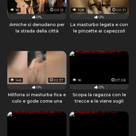
1K
00:12
328
00:21
0%
0%
Amiche si denudano per
La masturbo legata e con
la strada della città
le pinzette ai capezzoli
146
02:37
1K
07:06
0%
0%
Milfona si masturba fica e
Scopa la ragazza con le
culo e gode come una
trecce e le viene sugli
pazza
occhiali