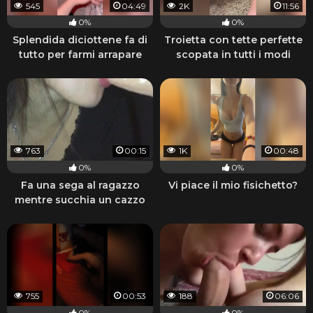
545
04:49
2K
11:56
0%
0%
Splendida diciottene fa di
Troietta con tette perfette
tutto per farmi arrapare
scopata in tutti i modi
763
00:15
1K
00:48
0%
0%
Fa una sega al ragazzo
Vi piace il mio fisichetto?
mentre succhia un cazzo
finto
755
00:53
188
06:06
0%
0%