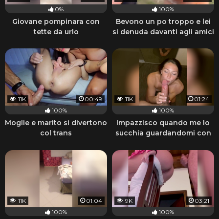
0%
100%
Giovane pompinara con
Bevono un po troppo e lei
tette da urlo
si denuda davanti agli amici
11K
00:49
11K
01:24
100%
100%
Moglie e marito si divertono
Impazzisco quando me lo
col trans
succhia guardandomi con
quegli occhi
11K
01:04
9K
03:21
100%
100%