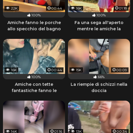
22K
00:44
16K
01:18
100%
100%
Amiche fanno le porche
Fa una sega all'aperto
allo specchio del bagno
mentre le amiche la
guardano
16K
00:44
15K
00:09
100%
66%
Amiche con tette
La riempie di schizzi nella
fantastiche fanno le
doccia
porche lesbiche e fumano
14K
01:16
13K
00:34