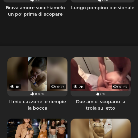
Brava amore succhiamelo
Lungo pompino passionale
un po' prima di scopare
1K
01:37
2K
00:57
100%
0%
Il mio cazzone le riempie
Due amici scopano la
la bocca
troia su letto