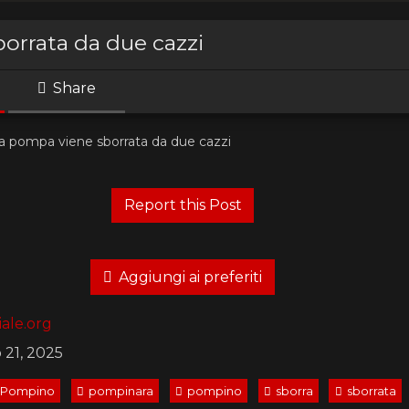
borrata da due cazzi
Share
la pompa viene sborrata da due cazzi
Aggiungi ai preferiti
ale.org
 21, 2025
Pompino
pompinara
pompino
sborra
sborrata