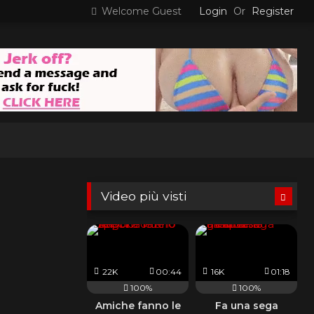
Welcome Guest
Login
Or
Register
Video più visti
22K
00:44
16K
01:18
100%
100%
Amiche fanno le
Fa una sega