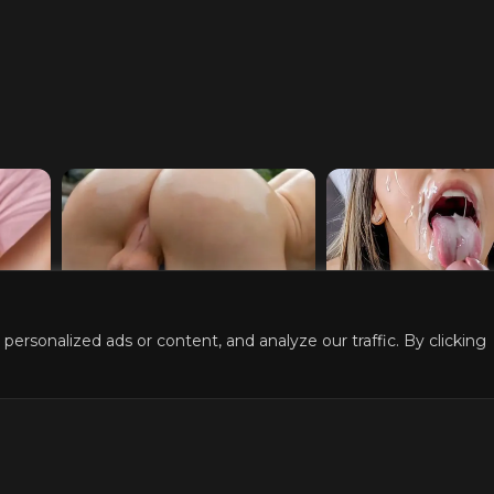
ring
Turn Your Fantasies into
Explore vario
rsonalized ads or content, and analyze our traffic. By clicking
e 🔥
Reality
Characters
Girlfriend