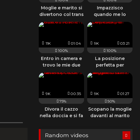
Moglie e marito si
Impazzisco
divertono col trans
quando me lo
succhia
guardandomi con
quegli occhi
11K
01:04
9K
03:21
100%
100%
Entro in camera e
La posizione
trovo le mie due
perfetta per
amiche così
prenderlo in culo
9K
00:35
9K
01:27
75%
50%
Divora il cazzo
Scopano la moglie
nella doccia e si fa
davanti al marito
riempire di sborra
che viene con una
sega
Random videos