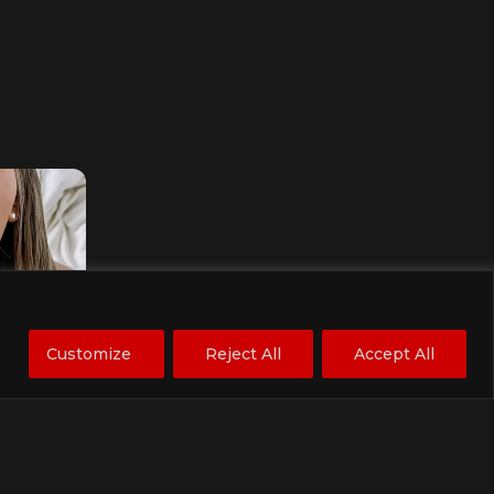
us AI
Customize
Reject All
Accept All
 on
GPT