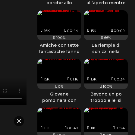
porche allo
all'aperto mentre
specchio del
le amiche la
bagno
guardano
16K
00:44
15K
00:09
100%
66%
Amiche con tette
La riempie di
fantastiche fanno
schizzi nella
le porche lesbiche
doccia
e fumano
15K
01:16
13K
00:34
0%
100%
Giovane
Bevono un po
pompinara con
troppo e lei si
tette da urlo
denuda davanti
agli amici
11K
00:49
11K
01:24
100%
100%