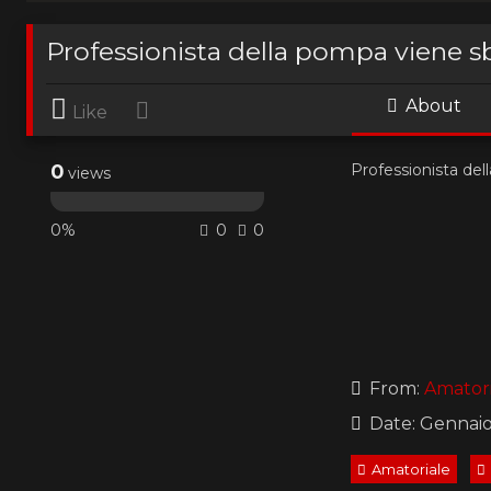
Professionista della pompa viene s
About
Like
0
Professionista del
views
0%
0
0
From:
Amatori
Date: Gennaio
Amatoriale