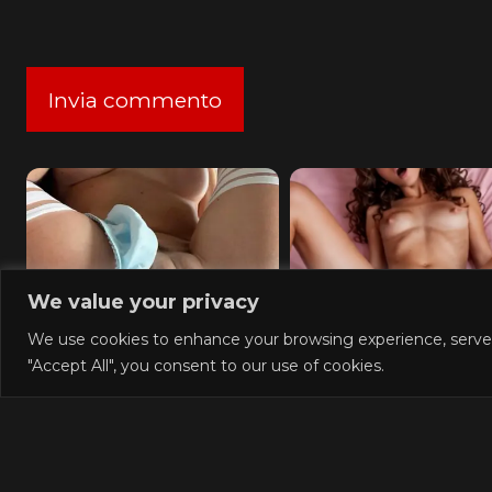
We value your privacy
Columbus Wet Sluts 😈
AI Slut Generator - B
We use cookies to enhance your browsing experience, serve pe
your Fantasies to lif
"Accept All", you consent to our use of cookies.