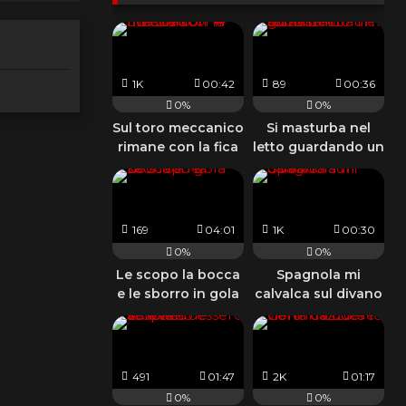
1K
00:42
89
00:36
0%
0%
Sul toro meccanico
Si masturba nel
rimane con la fica
letto guardando un
di fuori 🐂
suo video
169
04:01
1K
00:30
0%
0%
Le scopo la bocca
Spagnola mi
e le sborro in gola
calvalca sul divano
491
01:47
2K
01:17
0%
0%