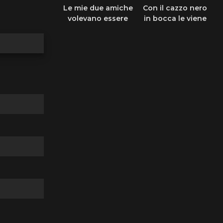
Le mie due amiche
Con il cazzo nero
volevano essere
in bocca le viene
scopate
da ridere