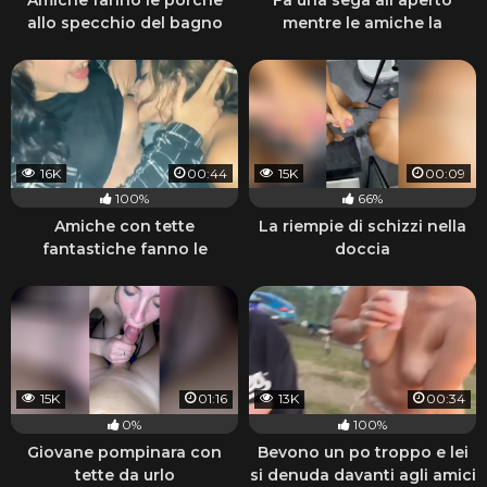
Amiche fanno le porche
Fa una sega all'aperto
allo specchio del bagno
mentre le amiche la
guardano
16K
00:44
15K
00:09
100%
66%
Amiche con tette
La riempie di schizzi nella
fantastiche fanno le
doccia
porche lesbiche e fumano
15K
01:16
13K
00:34
0%
100%
Giovane pompinara con
Bevono un po troppo e lei
tette da urlo
si denuda davanti agli amici