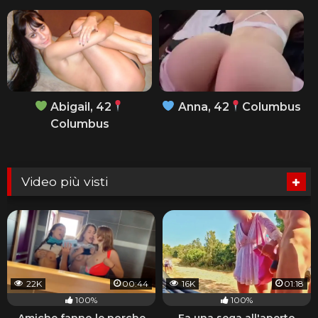
Abigail, 42
Anna, 42
Columbus
Columbus
Video più visti
22K
00:44
16K
01:18
100%
100%