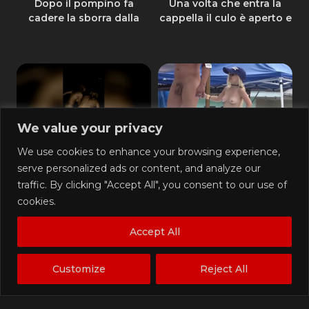
Dopo il pompino fa
Una volta che entra la
cadere la sborra dalla
cappella il culo è aperto e
bocca
posso sfondarla
We value your privacy
5K
00:31
748
00:37
100%
0%
We use cookies to enhance your browsing experience,
Ci facciamo il bagno nude
Ballano nudi sul palco, lei
serve personalized ads or content, and analyze our
di notte
è minuscola
traffic. By clicking "Accept All", you consent to our use of
cookies.
Accept All
91
07:16
1K
00:26
Customize
Reject All
0%
100%
La scopata di Natale
Succhia il cazzo nero del