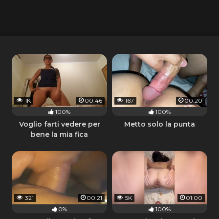
1K
00:46
167
00:20
100%
100%
Voglio farti vedere per
Metto solo la punta
bene la mia fica
321
00:21
5K
01:00
0%
100%