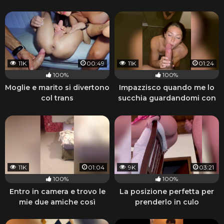
11K
00:49
11K
01:24
100%
100%
Moglie e marito si divertono
Impazzisco quando me lo
col trans
succhia guardandomi con
quegli occhi
11K
01:04
9K
03:21
100%
100%
Entro in camera e trovo le
La posizione perfetta per
mie due amiche così
prenderlo in culo