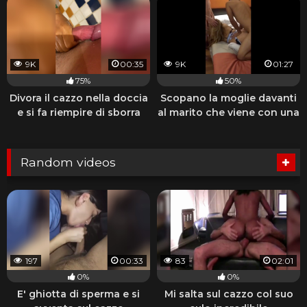
9K
00:35
9K
01:27
75%
50%
Divora il cazzo nella doccia
Scopano la moglie davanti
e si fa riempire di sborra
al marito che viene con una
sega
Random videos
197
00:33
83
02:01
0%
0%
E' ghiotta di sperma e si
Mi salta sul cazzo col suo