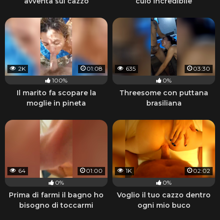
avventa sul cazzo
culo incredibile
2K
01:08
635
03:30
100%
0%
Il marito fa scopare la
Threesome con puttana
moglie in pineta
brasiliana
64
01:00
1K
02:02
0%
0%
Prima di farmi il bagno ho
Voglio il tuo cazzo dentro
bisogno di toccarmi
ogni mio buco