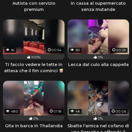
Autista con servizio
In cassa al supermercato
premium
senza mutande
1K
00:54
181
00:29
100%
0%
Ti faccio vedere le tette in
Lecca dal culo alla cappella
attesa che il fim cominci
480
01:18
4K
00:06
0%
0%
Gita in barca in Thailandia
Sbatte l'amica nel cofano di
una Porsche e affonda il