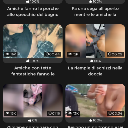
100%
100%
Amiche fanno le porche
Fa una sega all'aperto
allo specchio del bagno
mentre le amiche la
guardano
16K
00:44
15K
00:09
100%
66%
Amiche con tette
La riempie di schizzi nella
fantastiche fanno le
doccia
porche lesbiche e fumano
15K
01:16
13K
00:34
0%
100%
Giovane pompinara con
Bevono un po troppo e lei