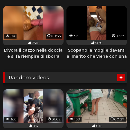
9K
00:35
9K
01:27
75%
50%
Divora il cazzo nella doccia
Scopano la moglie davanti
e si fa riempire di sborra
al marito che viene con una
sega
Random videos
655
01:02
160
00:27
0%
0%