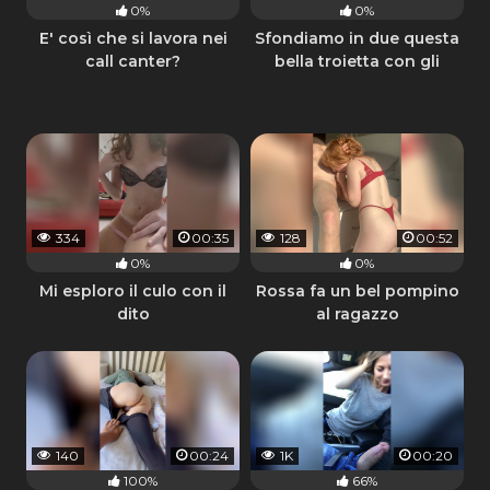
0%
0%
E' così che si lavora nei
Sfondiamo in due questa
call canter?
bella troietta con gli
occhiali
334
00:35
128
00:52
0%
0%
Mi esploro il culo con il
Rossa fa un bel pompino
dito
al ragazzo
140
00:24
1K
00:20
100%
66%