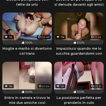
tette da urlo
si denuda davanti agli amici
11K
00:49
11K
01:24
100%
100%
Moglie e marito si divertono
Impazzisco quando me lo
col trans
succhia guardandomi con
quegli occhi
11K
01:04
9K
03:21
100%
100%
Entro in camera e trovo le
La posizione perfetta per
mie due amiche così
prenderlo in culo