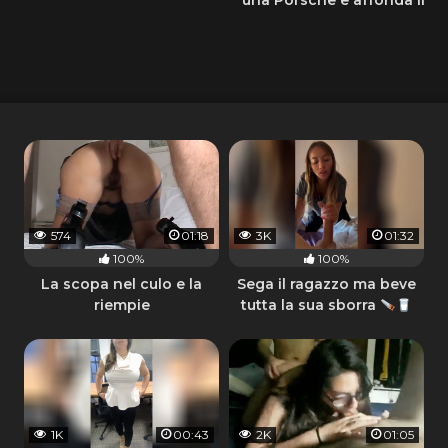
viso nella fica
574
01:18
3K
01:32
100%
100%
La scopa nel culo e la
Sega il ragazzo ma beve
riempie
tutta la sua sborra
1K
00:43
2K
01:05