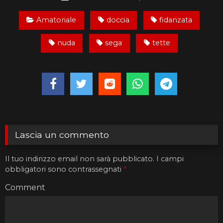
Amatoriale
doccia
fidanzata
nuda
sega
tette
Lascia un commento
Il tuo indirizzo email non sarà pubblicato.
I campi
obbligatori sono contrassegnati
*
Comment