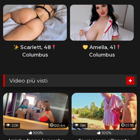
Scarlett, 48
Amelia, 41
Columbus
Columbus
Video più visti
22K
00:44
16K
01:18
100%
100%