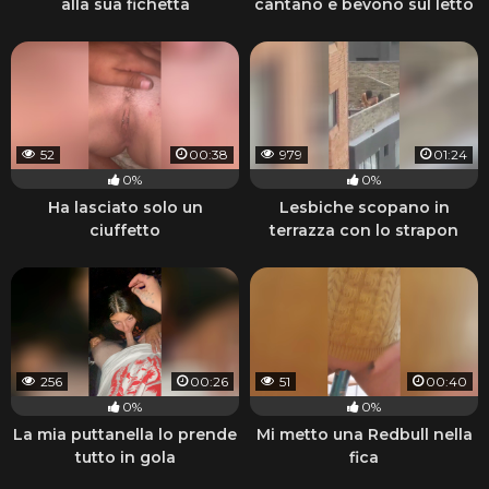
alla sua fichetta
cantano e bevono sul letto
52
00:38
979
01:24
0%
0%
Ha lasciato solo un
Lesbiche scopano in
ciuffetto
terrazza con lo strapon
256
00:26
51
00:40
0%
0%
La mia puttanella lo prende
Mi metto una Redbull nella
tutto in gola
fica