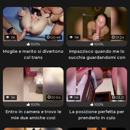
11K
00:49
11K
01:24
100%
100%
Moglie e marito si divertono
Impazzisco quando me lo
col trans
succhia guardandomi con
quegli occhi
11K
01:04
9K
03:21
100%
100%
Entro in camera e trovo le
La posizione perfetta per
mie due amiche così
prenderlo in culo