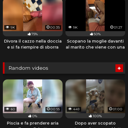
9K
00:35
9K
01:27
75%
50%
Divora il cazzo nella doccia
Scopano la moglie davanti
e si fa riempire di sborra
al marito che viene con una
sega
Random videos
60
00:55
449
01:00
0%
100%
Piscia e fa prendere aria
Dopo aver scopato