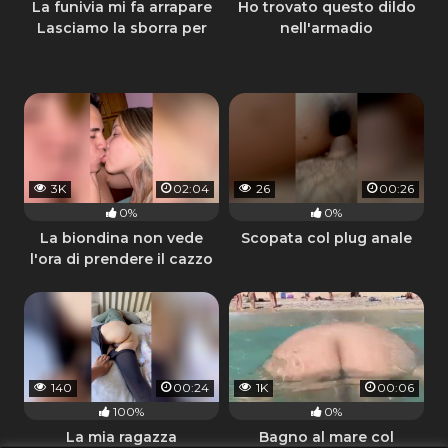
La funivia mi fa arrapare
Ho trovato questo dildo
Lasciamo la sborra per
nell'armadio
terra
3K
02:04
26
00:26
0%
0%
La biondina non vede
Scopata col plug anale
l'ora di prendere il cazzo
140
00:24
1K
00:06
100%
0%
La mia ragazza
Bagno al mare col