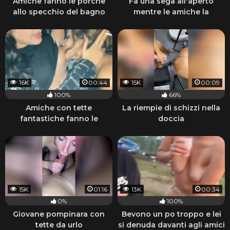
Amiche fanno le porche
Fa una sega all'aperto
allo specchio del bagno
mentre le amiche la
guardano
16K
00:44
15K
00:09
100%
66%
Amiche con tette
La riempie di schizzi nella
fantastiche fanno le
doccia
porche lesbiche e fumano
15K
01:16
13K
00:34
0%
100%
Giovane pompinara con
Bevono un po troppo e lei
tette da urlo
si denuda davanti agli amici