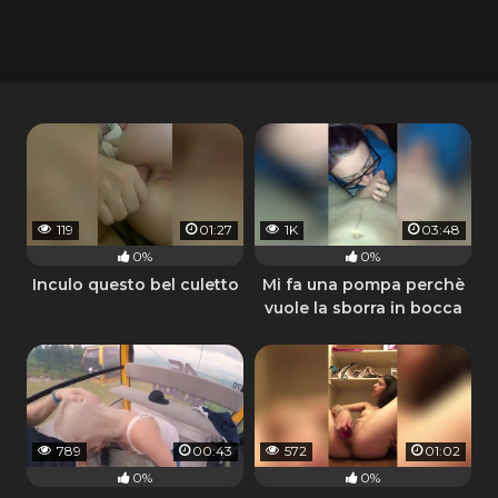
119
01:27
1K
03:48
0%
0%
Inculo questo bel culetto
Mi fa una pompa perchè
vuole la sborra in bocca
789
00:43
572
01:02
0%
0%