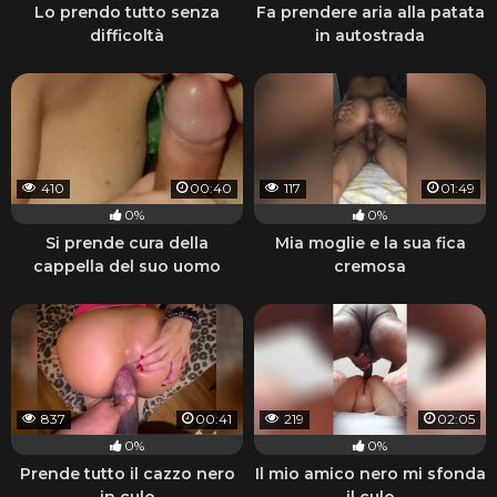
Lo prendo tutto senza
Fa prendere aria alla patata
difficoltà
in autostrada
410
00:40
117
01:49
0%
0%
Si prende cura della
Mia moglie e la sua fica
cappella del suo uomo
cremosa
837
00:41
219
02:05
0%
0%
Prende tutto il cazzo nero
Il mio amico nero mi sfonda
in culo
il culo