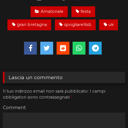
Amatoriale
festa
gran bretagna
spogliarellisti
uk
Lascia un commento
Il tuo indirizzo email non sarà pubblicato.
I campi
obbligatori sono contrassegnati
*
Comment