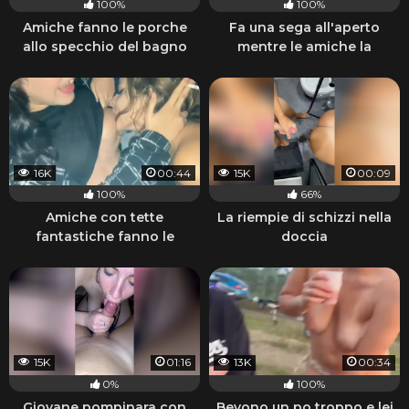
100%
100%
Amiche fanno le porche
Fa una sega all'aperto
allo specchio del bagno
mentre le amiche la
guardano
16K
00:44
15K
00:09
100%
66%
Amiche con tette
La riempie di schizzi nella
fantastiche fanno le
doccia
porche lesbiche e fumano
15K
01:16
13K
00:34
0%
100%
Giovane pompinara con
Bevono un po troppo e lei