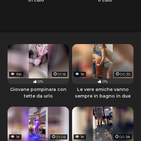
15K
01:16
1K
00:35
0%
0%
Giovane pompinara con
Le vere amiche vanno
tette da urlo
sempre in bagno in due
1K
01:06
1K
00:38