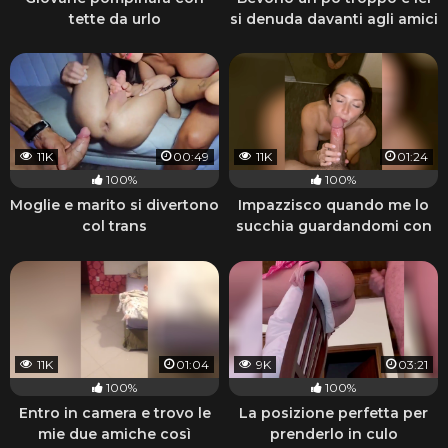
tette da urlo
si denuda davanti agli amici
11K
00:49
11K
01:24
100%
100%
Moglie e marito si divertono
Impazzisco quando me lo
col trans
succhia guardandomi con
quegli occhi
11K
01:04
9K
03:21
100%
100%
Entro in camera e trovo le
La posizione perfetta per
mie due amiche così
prenderlo in culo