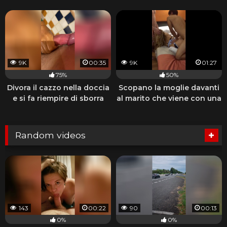
9K
00:35
9K
01:27
75%
50%
Divora il cazzo nella doccia
Scopano la moglie davanti
e si fa riempire di sborra
al marito che viene con una
sega
Random videos
143
00:22
90
00:13
0%
0%