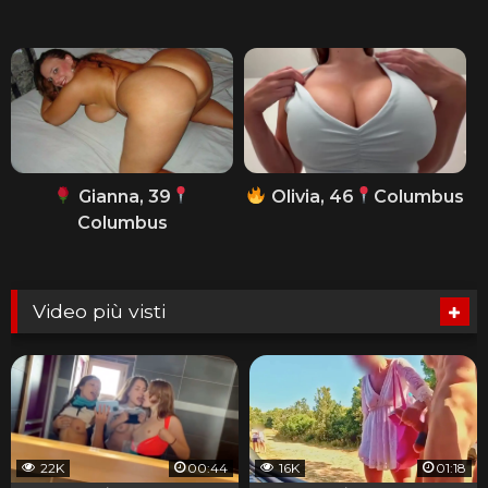
Gianna, 39
Olivia, 46
Columbus
Columbus
Video più visti
22K
00:44
16K
01:18