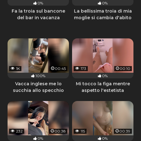
0%
0%
Fa la troia sul bancone
La bellissima troia di mia
del bar in vacanza
moglie si cambia d'abito
per strada
1K
00:45
173
00:10
100%
0%
Vacca inglese me lo
Mi tocco la figa mentre
succhia allo specchio
aspetto l'estetista
232
00:38
115
00:39
0%
0%