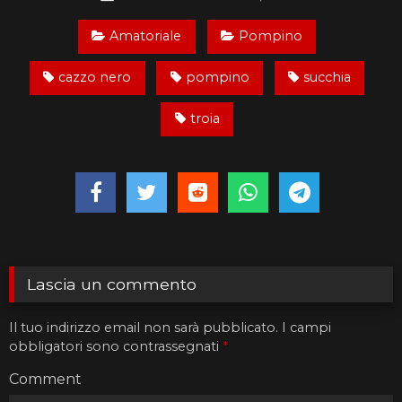
Amatoriale
Pompino
cazzo nero
pompino
succhia
troia
Lascia un commento
Il tuo indirizzo email non sarà pubblicato.
I campi
obbligatori sono contrassegnati
*
Comment