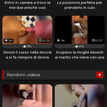
Entro in camera e trovo le
La posizione perfetta per
mie due amiche così
prenderlo in culo
9K
00:35
9K
01:27
75%
50%
Divora il cazzo nella doccia
Scopano la moglie davanti
e si fa riempire di sborra
al marito che viene con una
sega
Random videos