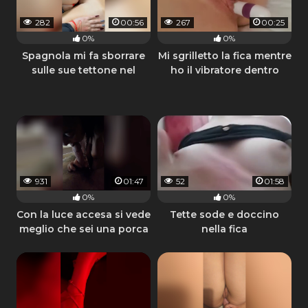
282
00:56
267
00:25
0%
0%
Spagnola mi fa sborrare
Mi sgrilletto la fica mentre
sulle sue tettone nel
ho il vibratore dentro
bagno del bar
931
01:47
52
01:58
0%
0%
Con la luce accesa si vede
Tette sode e doccino
meglio che sei una porca
nella fica