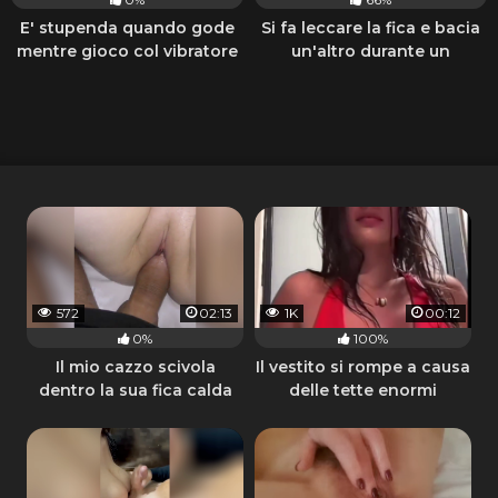
E' stupenda quando gode
Si fa leccare la fica e bacia
mentre gioco col vibratore
un'altro durante un
concerto
572
02:13
1K
00:12
0%
100%
Il mio cazzo scivola
Il vestito si rompe a causa
dentro la sua fica calda
delle tette enormi