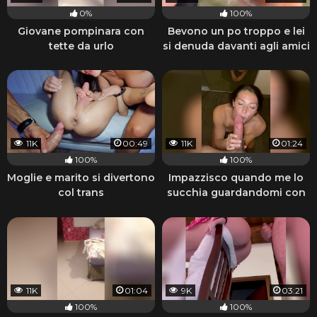
0%
100%
Giovane pompinara con
Bevono un po troppo e lei
tette da urlo
si denuda davanti agli amici
11K
00:49
11K
01:24
100%
100%
Moglie e marito si divertono
Impazzisco quando me lo
col trans
succhia guardandomi con
quegli occhi
11K
01:04
9K
03:21
100%
100%