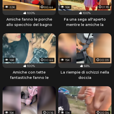
22K
00:44
16K
01:18
100%
100%
Amiche fanno le porche
Fa una sega all'aperto
allo specchio del bagno
mentre le amiche la
guardano
16K
00:44
15K
00:09
100%
66%
Amiche con tette
La riempie di schizzi nella
fantastiche fanno le
doccia
porche lesbiche e fumano
15K
01:16
13K
00:34