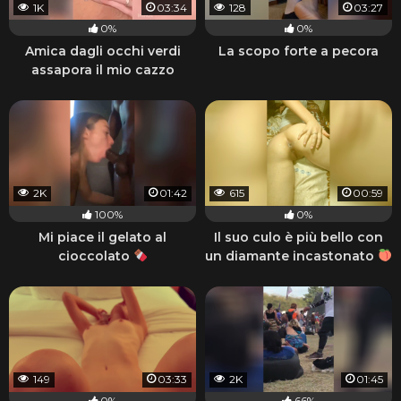
1K
03:34
128
03:27
0%
0%
Amica dagli occhi verdi
La scopo forte a pecora
assapora il mio cazzo
2K
01:42
615
00:59
100%
0%
Mi piace il gelato al
Il suo culo è più bello con
cioccolato
un diamante incastonato
149
03:33
2K
01:45
0%
66%